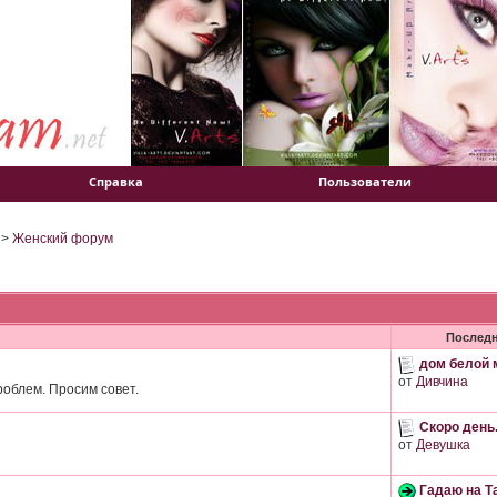
Справка
Пользователи
>
Женский форум
Последн
дом белой м
от
Дивчина
роблем. Просим совет.
Скоро день.
от
Девушка
Гадаю на Т