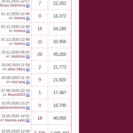
10.01.2021
22:57
7
22,262
Tanya Smirnova
01.12.2020
22:49
0
16,372
от
Armina
01.12.2020
22:48
15
34,185
от
Armina
01.12.2020
22:48
11
32,456
от
Armina
20.11.2020
09:25
20
49,250
от
Jaslinnai
20.06.2020
11:58
2
21,773
от
alina zifara
20.06.2020
11:35
9
21,920
от
mia lang
07.06.2020
22:18
1
17,367
от
Женя3454
15.05.2020
15:27
0
16,700
gellasemenova
15.05.2020
14:51
18
40,050
от
kseniia-yaks
15.05.2020
12:49