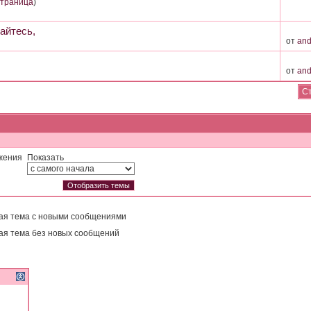
страница
)
айтесь,
от
and
от
and
Ст
жения
Показать
ая тема с новыми сообщениями
ая тема без новых сообщений