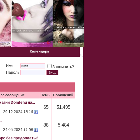
Календарь
Имя
Запомнить?
Пароль
ее сообщение
Темы
Сообщений
агии Domfehu на...
65
51,495
29.12.2024
18:18
..
88
5,484
24.05.2024
11:59
аро без предоплаты!