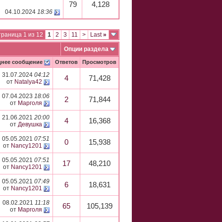
79
4,128
04.10.2024
18:36
раница 1 из 12
1
2
3
11
>
Last
»
Опции раздела
днее сообщение
Ответов
Просмотров
31.07.2024
04:12
4
71,428
от
Natalya42
07.04.2023
18:06
2
71,844
от
Марголя
21.06.2021
20:00
4
16,368
от
Девушка
05.05.2021
07:51
0
15,938
от
Nancy1201
05.05.2021
07:51
17
48,210
от
Nancy1201
05.05.2021
07:49
6
18,631
от
Nancy1201
08.02.2021
11:18
65
105,139
от
Марголя