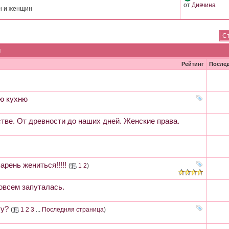
от
Дивчина
н и женщин
Ст
м
Рейтинг
После
.
ю кухню
ве. От древности до наших дней. Женские права.
арень жениться!!!!!
(
1
2
)
Совсем запуталась.
ту?
(
1
2
3
...
Последняя страница
)