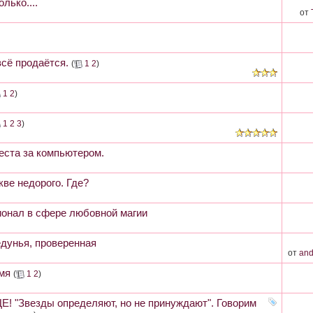
лько....
от
всё продаётся.
(
1
2
)
1
2
)
1
2
3
)
еста за компьютером.
кве недорого. Где?
онал в сфере любовной магии
дунья, проверенная
от
and
мя
(
1
2
)
! "Звезды определяют, но не принуждают". Говорим