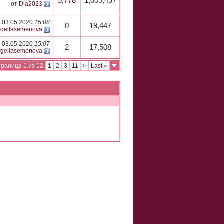
5,778
1,005,497
от
Dia2023
03.05.2020
15:08
0
18,447
gellasemenova
03.05.2020
15:07
2
17,508
gellasemenova
раница 1 из 12
1
2
3
11
>
Last
»