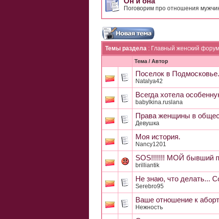
Он и она
Поговорим про отношения мужчи
Темы раздела
: Главный женский фору
Тема
/
Автор
Поселок в Подмосковье
Natalya42
Всегда хотела особенну
babylkina.ruslana
Права женщины в общест
Девушка
Моя история.
Nancy1201
SOS!!!!!!! МОЙ бывший п
brilliantik
Не знаю, что делать... 
Serebro95
Ваше отношение к абор
Нежность