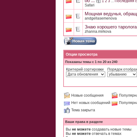
об ...
(
1
2
3
...
Последняя 
Safari
Мощная ведунья, обращ
andgellasemenova
Знаю хорошего таролога
zhanna.mirkova
Опции просмотра
Показаны темы с 1 по 20 из 240
Критерий сортировки
Порядок отобра
Новые сообщения
Популярн
Нет новых сообщений
Популярн
Тема закрыта
Ваши права в разделе
Вы
не можете
создавать новые темы
Вы
не можете
отвечать в темах