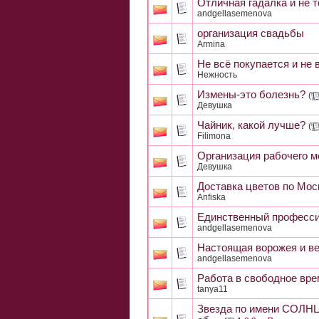
Отличная гадалка и не то
andgellasemenova
организация свадьбы
Armina
Не всё покупается и не 
Нежность
Измены-это болезнь?
(
Девушка
Чайник, какой лучше?
(
Filimona
Организация рабочего м
Девушка
Доставка цветов по Мос
Anfiska
Единственный професси
andgellasemenova
Настоящая ворожея и ве
andgellasemenova
Работа в свободное вре
tanya11
Звезда по имени СОЛНЦЕ