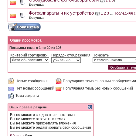
Оборудование фотолаборатории
(
1
2
3
)
Девушка
Фотоаппараты и их устройство
(
1
2
3
...
Последняя с
Девушка
Опции просмотра
Показаны темы с 1 по 20 из 105
Критерий сортировки
Порядок отображения
Показать
Новые сообщения
Популярная тема с новыми сообщениями
Нет новых сообщений
Популярная тема без новых сообщений
Тема закрыта
Ваши права в разделе
Вы
не можете
создавать новые темы
Вы
не можете
отвечать в темах
Вы
не можете
прикреплять вложения
Вы
не можете
редактировать свои сообщения