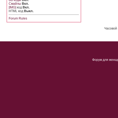
BB коды
Вкл.
Смайлы
Вкл.
[IMG]
код
Вкл.
HTML код
Выкл.
Forum Rules
Часовой 
Форум для женщ