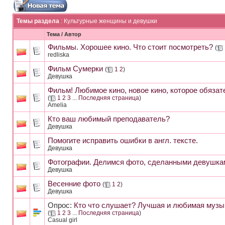
Темы раздела
: Культурные женщины и девушки
Тема
/
Автор
Фильмы. Хорошее кино. Что стоит посмотреть?
(
redliska
Фильм Сумерки
(
1
2
)
Девушка
Фильм! Любимое кино, новое кино, которое обязат
(
1
2
3
...
Последняя страница
)
Amelia
Кто ваш любимый преподаватель?
Девушка
Помогите исправить ошибки в англ. тексте.
Девушка
Фотографии. Делимся фото, сделанными девушка
Девушка
Весенние фото
(
1
2
)
Девушка
Опрос:
Кто что слушает? Лучшая и любимая музы
(
1
2
3
...
Последняя страница
)
Casual girl