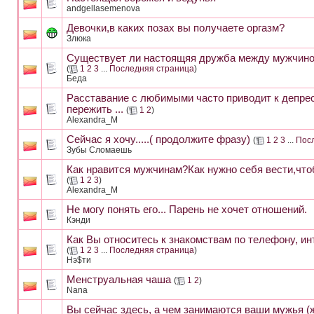
andgellasemenova
Девочки,в каких позах вы получаете оргазм?
Злюка
Существует ли настоящяя дружба между мужчино
(
1
2
3
...
Последняя страница
)
Беда
Расставание с любимыми часто приводит к депре
пережить ...
(
1
2
)
Alexandra_M
Сейчас я хочу.....( продолжите фразу)
(
1
2
3
...
Пос
Зубы Сломаешь
Как нравится мужчинам?Как нужно себя вести,что
(
1
2
3
)
Alexandra_M
Не могу понять его... Парень не хочет отношений.
Кэнди
Как Вы относитесь к знакомствам по телефону, ин
(
1
2
3
...
Последняя страница
)
Нэ$ти
Менструальная чаша
(
1
2
)
Nana
Вы сейчас здесь, а чем занимаются ваши мужья (