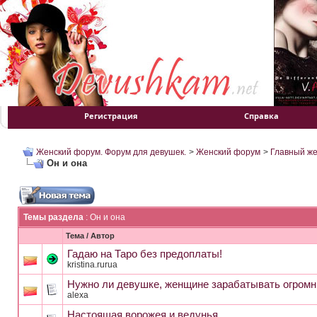
Регистрация
Справка
Женский форум. Форум для девушек.
>
Женский форум
>
Главный ж
Он и она
Темы раздела
: Он и она
Тема
/
Автор
Гадаю на Таро без предоплаты!
kristina.rurua
Нужно ли девушке, женщине зарабатывать огромн
alexa
Настоящая ворожея и ведунья