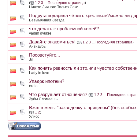
(
1
2
3
...
Последняя страница
)
Ничего Личного Только Секс
Подруга подарила чётки с крестиком?можно ли дари
Безымянная Звезда
что делать с проблемной кожей?
vadim dyukre
Давайте знакомиться!
(
1
2
3
...
Последняя страница
)
Антидурь
Посоветуйте...
Jilli
Как понять ревность ли это,или чувство собствен
Lady in love
Упадок ипотеки?
erelo
Что разрушает отношения?
(
1
2
3
...
Последняя стра
Зубы Сломаешь
Взял в жены "разведенку с прицепом" (без особых
(
1
2
)
Улисс