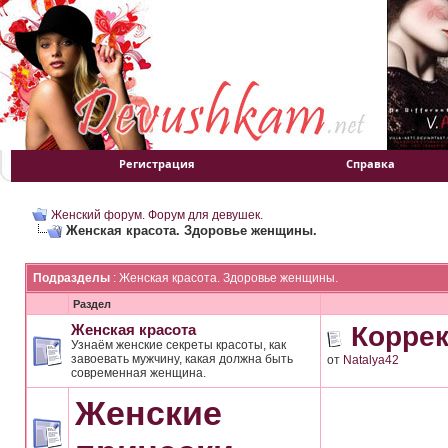
Регистрация
Справка
Женский форум. Форум для девушек.
Женская красота. Здоровье женщины.
Подразделы
: Женская красота. Здоровье женщины.
Раздел
Корре
Женская красота
Узнаём женские секреты красоты, как
завоевать мужчину, какая должна быть
от
Natalya42
современная женщина.
Женские