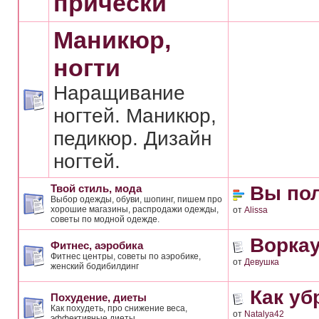
прически
Маникюр,
ногти
Наращивание
ногтей. Маникюр,
педикюр. Дизайн
ногтей.
Вы пол
Твой стиль, мода
Выбор одежды, обуви, шопинг, пишем про
хорошие магазины, распродажи одежды,
от
Alissa
советы по модной одежде.
Воркау
Фитнес, аэробика
Фитнес центры, советы по аэробике,
от
Девушка
женский бодибилдинг
Как уб
Похудение, диеты
Как похудеть, про снижение веса,
от
Natalya42
эффективные диеты