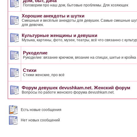
Дом, быт, дача
Поговорим про наш дом, бытовые проблемы. Для хозяющек
Хорошие анекдоты и шутки
Смешные и весёлые анекдоты для девушек. Самые смешные шу
для девочек.
Культурные женщины и девушки
Музыка, картины, фото, музеи, театры, всё что связанно с культу
Рукоделие
Рукоделие: вязание крючком, вязание на спицах, шитье и кройка
Стихи
Стижи женские, про всё
Форум девушек devushkam.net. Женский форум
Вопросы по работе женского форума devushkam.net.
Есть новые сообщения
Нет новых сообщений