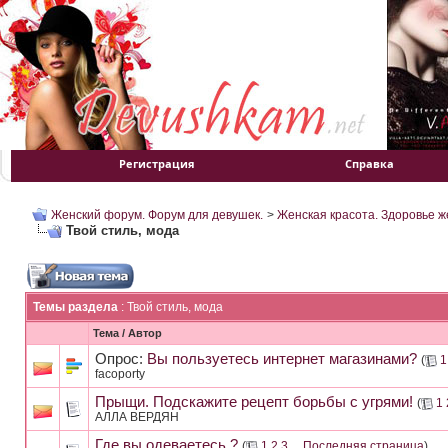
Регистрация
Справка
Женский форум. Форум для девушек.
>
Женская красота. Здоровье 
Твой стиль, мода
Темы раздела
: Твой стиль, мода
Тема
/
Автор
Опрос:
Вы пользуетесь интернет магазинами?
(
1
facoporty
Прыщи. Подскажите рецепт борьбы с угрями!
(
1
AЛЛА ВЕРДЯН
Где вы одеваетесь ?
(
1
2
3
...
Последняя страница
)