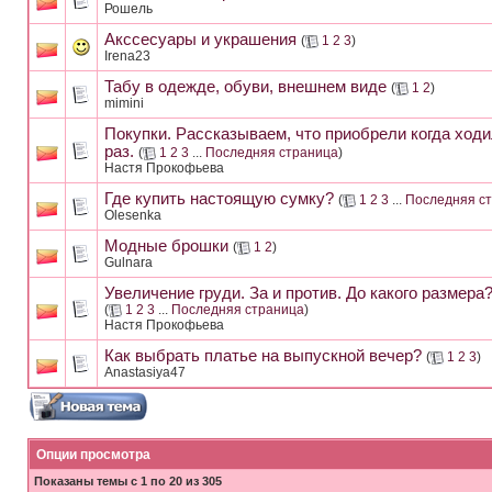
Рошель
Акссесуары и украшения
(
1
2
3
)
Irena23
Табу в одежде, обуви, внешнем виде
(
1
2
)
mimini
Покупки. Рассказываем, что приобрели когда ход
раз.
(
1
2
3
...
Последняя страница
)
Настя Прокофьева
Где купить настоящую сумку?
(
1
2
3
...
Последняя с
Olesenka
Модные брошки
(
1
2
)
Gulnara
Увеличение груди. За и против. До какого размера?
(
1
2
3
...
Последняя страница
)
Настя Прокофьева
Как выбрать платье на выпускной вечер?
(
1
2
3
)
Anastasiya47
Опции просмотра
Показаны темы с 1 по 20 из 305