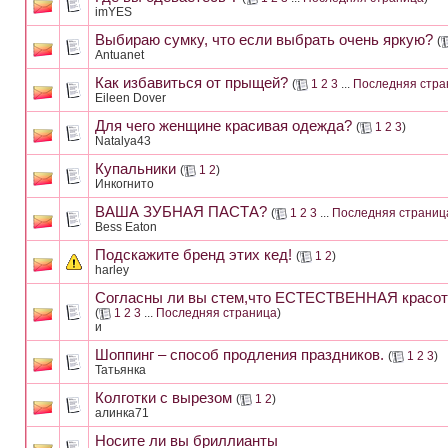
imYES
Выбираю сумку, что если выбрать очень яркую?
(
Antuanet
Как избавиться от прыщей?
(
1
2
3
...
Последняя стра
Eileen Dover
Для чего женщине красивая одежда?
(
1
2
3
)
Natalya43
Купальники
(
1
2
)
Инкогнито
ВАША ЗУБНАЯ ПАСТА?
(
1
2
3
...
Последняя страниц
Bess Eaton
Подскажите бренд этих кед!
(
1
2
)
harley
Согласны ли вы стем,что ЕСТЕСТВЕННАЯ красот
(
1
2
3
...
Последняя страница
)
и
Шоппинг – способ продления праздников.
(
1
2
3
)
Татьянка
Колготки с вырезом
(
1
2
)
алинка71
Носите ли вы бриллианты