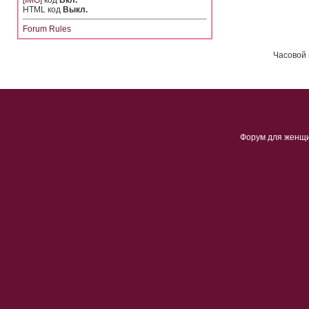
[IMG]
код
Вкл.
HTML код
Выкл.
Forum Rules
Часовой 
Форум для женщ