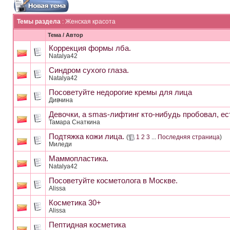
Темы раздела
: Женская красота
Тема
/
Автор
Коррекция формы лба.
Natalya42
Синдром сухого глаза.
Natalya42
Посоветуйте недорогие кремы для лица
Дивчина
Девочки, а smas-лифтинг кто-нибудь пробовал, е
Тамара Снаткина
Подтяжка кожи лица.
(
1
2
3
...
Последняя страница
)
Миледи
Маммопластика.
Natalya42
Посоветуйте косметолога в Москве.
Alissa
Косметика 30+
Alissa
Пептидная косметика