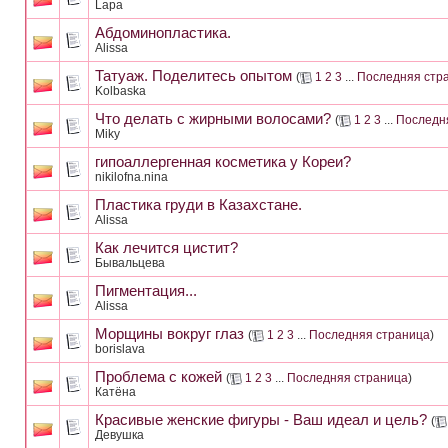
Lapa
Абдоминопластика.
Alissa
Татуаж. Поделитесь опытом
(
1
2
3
...
Последняя стр
Kolbaska
Что делать с жирными волосами?
(
1
2
3
...
Последн
Miky
гипоаллергенная косметика у Кореи?
nikilofna.nina
Пластика груди в Казахстане.
Alissa
Как лечится цистит?
Бывальцева
Пигментация...
Alissa
Морщины вокруг глаз
(
1
2
3
...
Последняя страница
)
borislava
Проблема с кожей
(
1
2
3
...
Последняя страница
)
Катёна
Красивые женские фигуры - Ваш идеал и цель?
(
Девушка