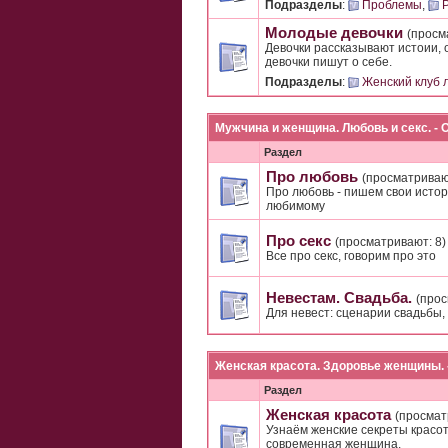
Подразделы
:
Проблемы
,
Молодые девочки
(просм
Девочки рассказывают истоии, 
девочки пишут о себе.
Подразделы
:
Женский клуб 
Мужчина и женщина. Любовь и секс.
- 
Раздел
Про любовь
(просматриваю
Про любовь - пишем свои истор
любимому
Про секс
(просматривают: 8)
Все про секс, говорим про это
Невестам. Свадьба.
(прос
Для невест: сценарии свадьбы
Женская красота. Здоровье женщины.
Раздел
Женская красота
(просмат
Узнаём женские секреты красот
современная женщина.