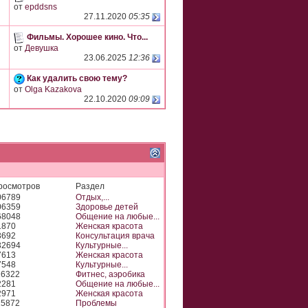
от
epddsns
27.11.2020
05:35
Фильмы. Хорошее кино. Что...
от
Девушка
23.06.2025
12:36
Как удалить свою тему?
от
Olga Kazakova
22.10.2020
09:09
осмотров
Раздел
6789
Отдых,...
6359
Здоровье детей
8048
Общение на любые...
1870
Женская красота
3692
Консультация врача
2694
Культурные...
7613
Женская красота
7548
Культурные...
6322
Фитнес, аэробика
2281
Общение на любые...
2971
Женская красота
5872
Проблемы