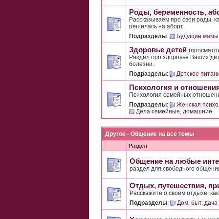
Роды, беременность, аб
Рассказываем про свои роды, к
решилась на аборт.
Подразделы
:
Будущие мамы
Здоровье детей
(просматр
Раздел про здоровье Ваших дет
болезни.
Подразделы
:
Детское питан
Психология и отношени
Психология семейных отношени
Подразделы
:
Женская психо
Дела семейные, домашние
Другое
- Общение на все темы
Раздел
Общение на любые инт
раздел для свободного общени
Отдых, путешествия, п
Расскажите о своём отдыхе, ка
Подразделы
:
Дом, быт, дача