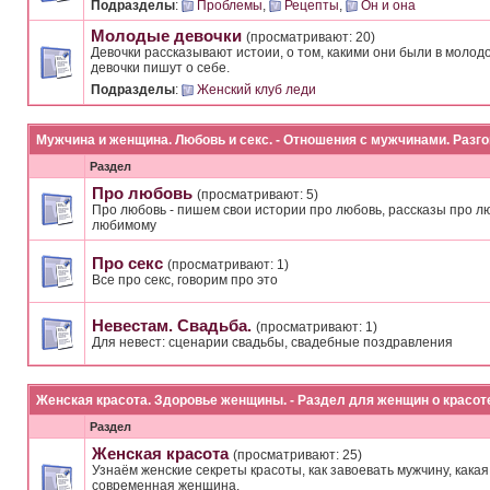
Подразделы
:
Проблемы
,
Рецепты
,
Он и она
Молодые девочки
(просматривают: 20)
Девочки рассказывают истоии, о том, какими они были в молод
девочки пишут о себе.
Подразделы
:
Женский клуб леди
Мужчина и женщина. Любовь и секс.
- Отношения с мужчинами. Разго
Раздел
Про любовь
(просматривают: 5)
Про любовь - пишем свои истории про любовь, рассказы про лю
любимому
Про секс
(просматривают: 1)
Все про секс, говорим про это
Невестам. Свадьба.
(просматривают: 1)
Для невест: сценарии свадьбы, свадебные поздравления
Женская красота. Здоровье женщины.
- Раздел для женщин о красот
Раздел
Женская красота
(просматривают: 25)
Узнаём женские секреты красоты, как завоевать мужчину, кака
современная женщина.