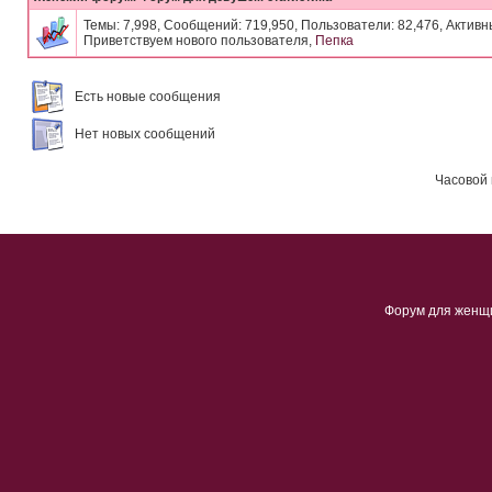
Темы: 7,998, Сообщений: 719,950, Пользователи: 82,476,
Активн
Приветствуем нового пользователя,
Пепка
Есть новые сообщения
Нет новых сообщений
Часовой 
Форум для женщ