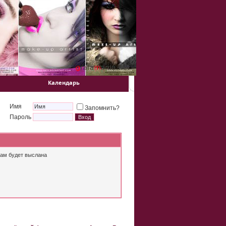
Календарь
Имя
Запомнить?
Пароль
Вам будет выслана