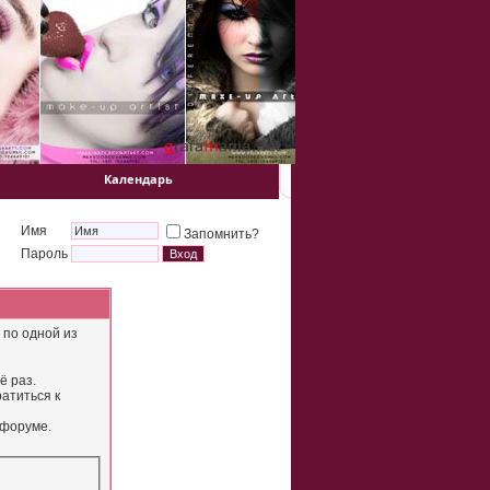
Календарь
Имя
Запомнить?
Пароль
 по одной из
ё раз.
атиться к
 форуме.