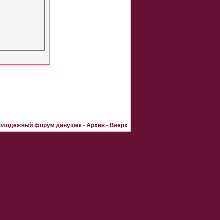
Молодёжный форум девушек
-
Архив
-
Вверх