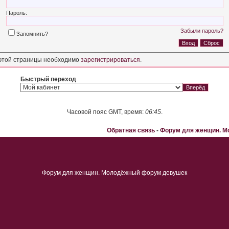
Пароль:
Забыли пароль?
Запомнить?
этой страницы необходимо
зарегистрироваться
.
Быстрый переход
Часовой пояс GMT, время:
06:45
.
Обратная связь
-
Форум для женщин. 
Форум для женщин. Молодёжный форум девушек