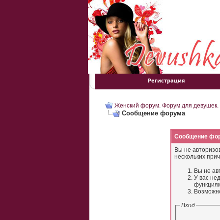
Регистрация
Женский форум. Форум для девушек.
Сообщение форума
Сообщение фо
Вы не авторизов
нескольких прич
Вы не ав
У вас не
функциям
Возможно
Вход