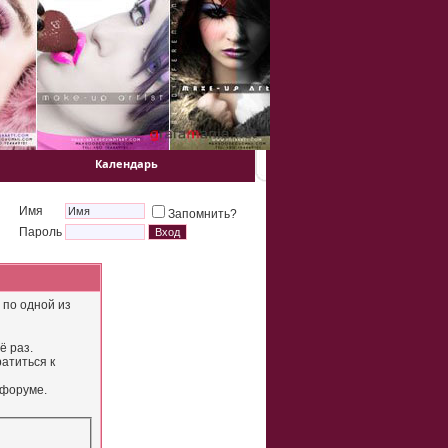
Календарь
Имя
Запомнить?
Пароль
 по одной из
ё раз.
атиться к
 форуме.