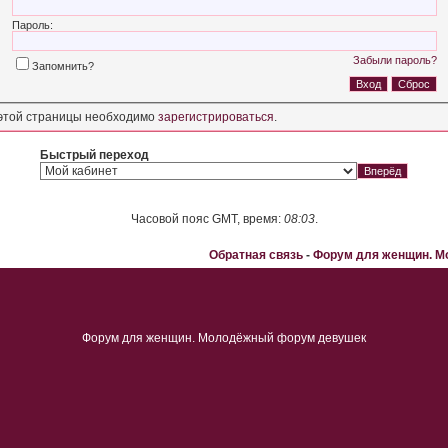
Пароль:
Забыли пароль?
Запомнить?
этой страницы необходимо
зарегистрироваться
.
Быстрый переход
Часовой пояс GMT, время:
08:03
.
Обратная связь
-
Форум для женщин. 
Форум для женщин. Молодёжный форум девушек