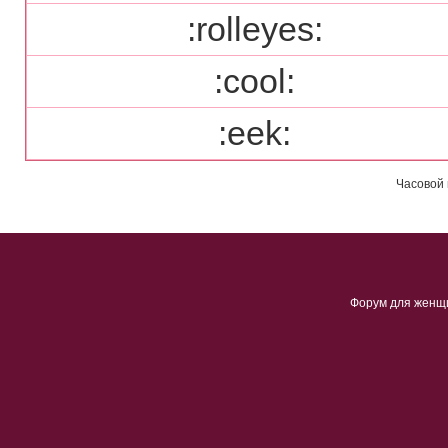
:rolleyes:
:cool:
:eek:
Часовой 
Форум для женщ