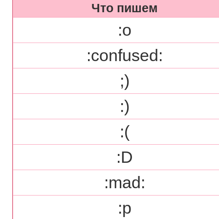
Что пишем
:o
:confused:
;)
:)
:(
:D
:mad:
:p