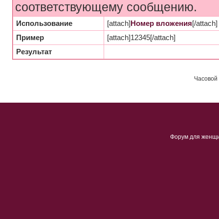
соответствующему сообщению.
Использование
[attach]
Номер вложения
[/attach]
Пример
[attach]12345[/attach]
Результат
Часовой 
Форум для женщ