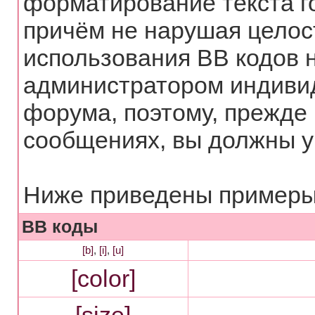
форматирование текста г
причём не нарушая целос
использования BB кодов 
администратором индиви
форума, поэтому, прежде
сообщениях, вы должны у
Ниже приведены примеры 
BB коды
[b]
,
[i]
,
[u]
[color]