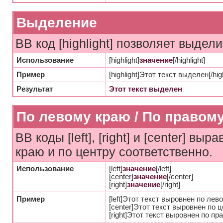
Выделение
BB код [highlight] позволяет выдели
Использование
[highlight]
значение
[/highlight]
Пример
[highlight]Этот текст выделен[/high
Результат
Этот текст выделен
По левому краю / По правому
BB коды [left], [right] и [center] в
краю и по центру соответственно.
Использование
[left]
значение
[/left]
[center]
значение
[/center]
[right]
значение
[/right]
Пример
[left]Этот текст выровнен по левом
[center]Этот текст выровнен по це
[right]Этот текст выровнен по пра