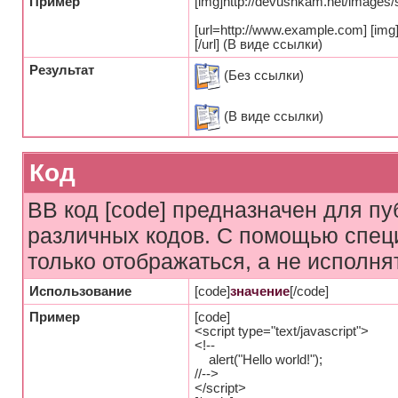
Пример
[img]http://devushkam.net/images/s
[url=http://www.example.com] [img]
[/url] (В виде ссылки)
Результат
(Без ссылки)
(В виде ссылки)
Код
BB код [code] предназначен для п
различных кодов. С помощью спец
только отображаться, а не исполня
Использование
[code]
значение
[/code]
Пример
[code]
<script type="text/javascript">
<!--
alert("Hello world!");
//-->
</script>