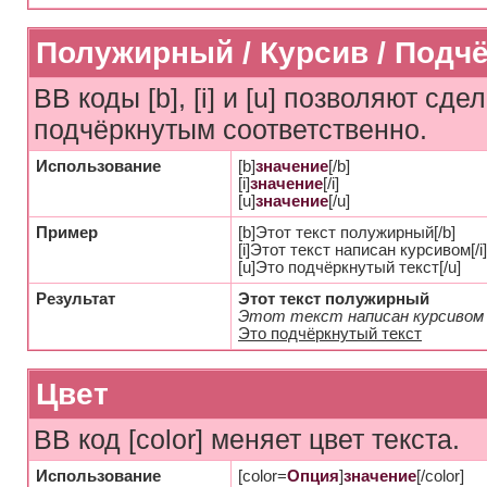
Полужирный / Курсив / Подч
BB коды [b], [i] и [u] позволяют с
подчёркнутым соответственно.
Использование
[b]
значение
[/b]
[i]
значение
[/i]
[u]
значение
[/u]
Пример
[b]Этот текст полужирный[/b]
[i]Этот текст написан курсивом[/i]
[u]Это подчёркнутый текст[/u]
Результат
Этот текст полужирный
Этот текст написан курсивом
Это подчёркнутый текст
Цвет
BB код [color] меняет цвет текста.
Использование
[color=
Опция
]
значение
[/color]