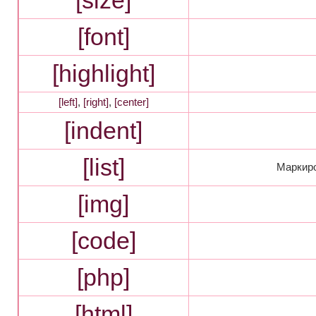
[size]
[font]
[highlight]
[left]
,
[right]
,
[center]
[indent]
[list]
Маркиро
[img]
[code]
[php]
[html]