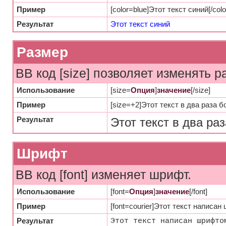
Пример
[color=blue]Этот текст синий[/colo
Результат
Этот текст синий
Размер
BB код [size] позволяет изменять 
Использование
[size=
Опция
]
значение
[/size]
Пример
[size=+2]Этот текст в два раза б
Результат
Этот текст в два ра
Шрифт
BB код [font] изменяет шрифт.
Использование
[font=
Опция
]
значение
[/font]
Пример
[font=courier]Этот текст написан 
Результат
Этот текст написан шрифто