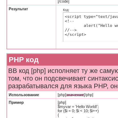
[/code]
Результат
Код:
<script type="text/java
<!--

	alert("Hello world!");

//-->

</script>
PHP код
BB код [php] исполняет ту же самую
том, что он подсвечивает синтаксис
разрабатывался для языка PHP, он
Использование
[php]
значение
[/php]
Пример
[php]
$myvar = 'Hello World!';
for ($
i = 0; $i < 10; $i++)
{