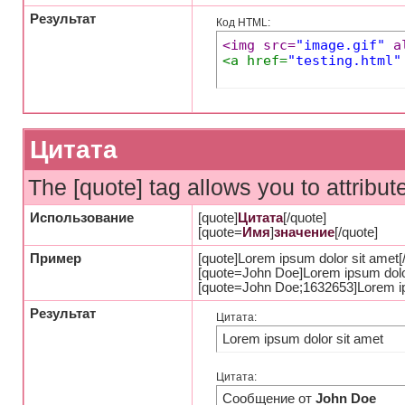
Результат
Код HTML:
<img src=
"image.gif"
 a
<a href=
"testing.html"
Цитата
The [quote] tag allows you to attribut
Использование
[quote]
Цитата
[/quote]
[quote=
Имя
]
значение
[/quote]
Пример
[quote]Lorem ipsum dolor sit amet[
[quote=John Doe]Lorem ipsum dolor
[quote=John Doe;1632653]Lorem ips
Результат
Цитата:
Lorem ipsum dolor sit amet
Цитата:
Сообщение от
John Doe