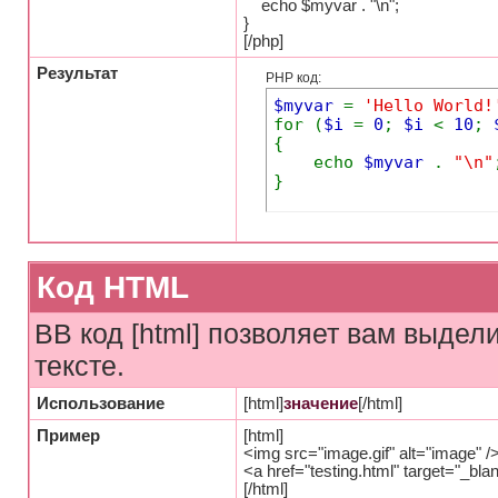
echo $myvar . "\n";
}
[/php]
Результат
PHP код:
$myvar
=
'Hello World!
for (
$i
=
0
;
$i
<
10
;
{
echo
$myvar
.
"\n"
}
Код HTML
BB код [html] позволяет вам выде
тексте.
Использование
[html]
значение
[/html]
Пример
[html]
<img src="image.gif" alt="image" /
<a href="testing.html" target="_bl
[/html]