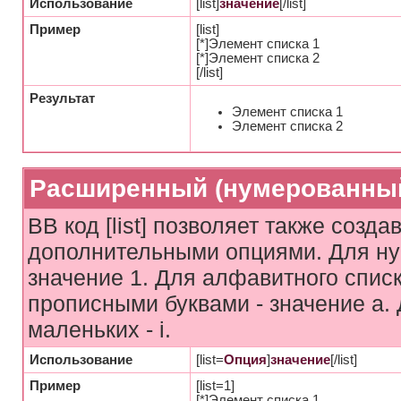
Использование
[list]
значение
[/list]
Пример
[list]
[*]Элемент списка 1
[*]Элемент списка 2
[/list]
Результат
Элемент списка 1
Элемент списка 2
Расширенный (нумерованный
BB код [list] позволяет также созд
дополнительными опциями. Для ну
значение 1. Для алфавитного списк
прописными буквами - значение а. 
маленьких - i.
Использование
[list=
Опция
]
значение
[/list]
Пример
[list=1]
[*]Элемент списка 1