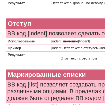
Результат
Этот текст выровнен по левому 
Отступ
BB код [indent] позволяет сделать о
Использование
[indent]
значение
[/indent]
Пример
[indent]Этот текст с отступом[/ind
Результат
Этот текст с отступом
Маркированные списки
BB код [list] позволяет создавать 
различными опциями. В пределах 
должен быть определен BB кодом [*