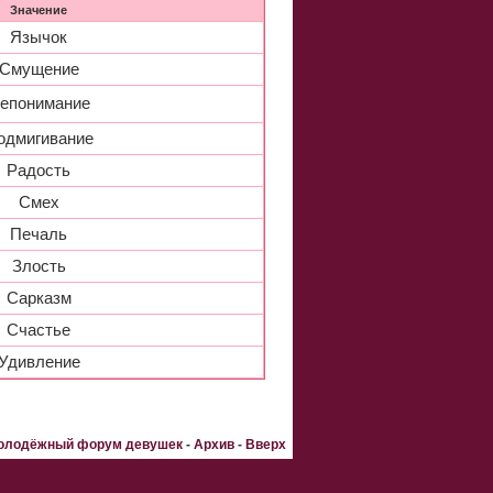
Значение
Язычок
Смущение
епонимание
одмигивание
Радость
Смех
Печаль
Злость
Сарказм
Счастье
Удивление
Молодёжный форум девушек
-
Архив
-
Вверх