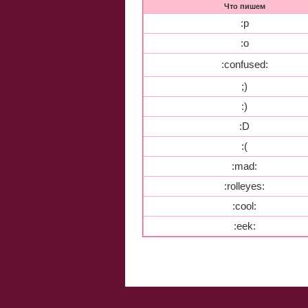
Что пишем
:p
:o
:confused:
;)
:)
:D
:(
:mad:
:rolleyes:
:cool:
:eek: