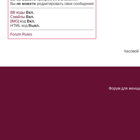
Вы
не можете
редактировать свои сообщения
BB коды
Вкл.
Смайлы
Вкл.
[IMG]
код
Вкл.
HTML код
Выкл.
Forum Rules
Часовой 
Форум для женщ