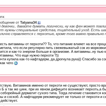
ата:
общение от
Tatyana34
 девочки.. давайте думать логически, ну как фен может повли
т нужны специальные средства, тщательный уход. Есть ша
лично справляется с перхотью, кроме того важно правильно
 есть витамины от перхоти?? То, что питание влияет на все проц
метила, что если регулярно пить свежевыжатый сок из морковки
ится и как-то энергии больше в организме. А витамины..ну пью
итамины. Что еще нужно перхоти ?))
чти купила как-то нафтадерм, да дрогнула рука)) Спасибо за со
как чего
тствую. Витаминов именно от перхоти не существуют, просто в
 Б а так же цинк. при их явном дифиците возникает перхоть,а б
 себорейный дерматит сухого типа. Тогда лечение становится 
ы и соскоб. А нафтадерм рекомендует не только от перхоти и се
 действует.