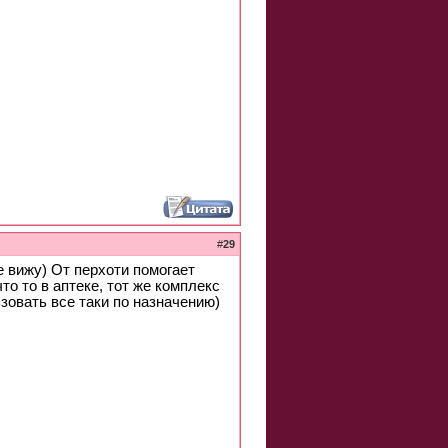
#
29
е вижу) От перхоти помогает
то то в аптеке, тот же комплекс
зовать все таки по назначению)