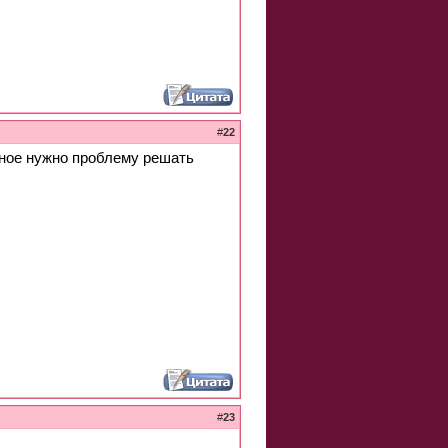
#
22
рное нужно проблему решать
#
23