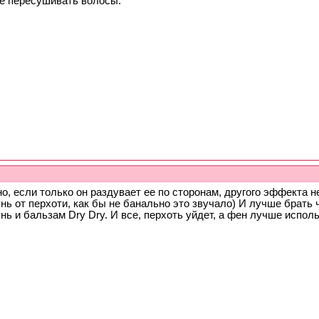
не пересушивать волосы.
о, если только он раздувает ее по сторонам, другого эффекта н
ь от перхоти, как бы не банально это звучало) И лучше брать ч
ь и бальзам Dry Dry. И все, перхоть уйдет, а фен лучше исполь