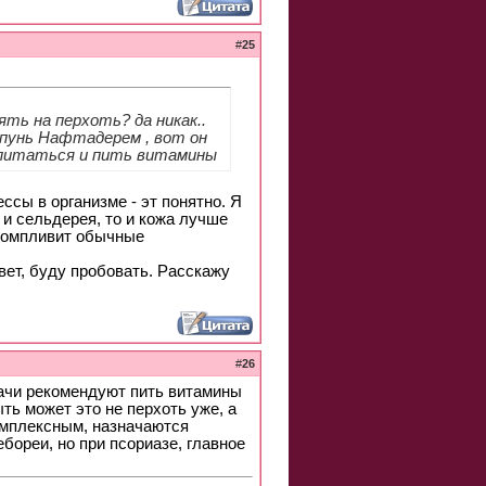
#
25
ять на перхоть? да никак..
пунь Нафтадерем , вот он
 питаться и пить витамины
ессы в организме - эт понятно. Я
 и сельдерея, то и кожа лучше
 компливит обычные
вет, буду пробовать. Расскажу
#
26
рачи рекомендуют пить витамины
ыть может это не перхоть уже, а
комплексным, назначаются
бореи, но при псориазе, главное