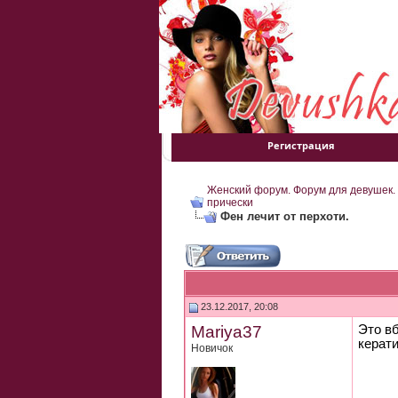
Регистрация
Женский форум. Форум для девушек.
прически
Фен лечит от перхоти.
23.12.2017, 20:08
Mariya37
Это вб
керат
Новичок