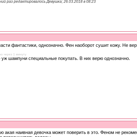
ий раз редактировалось Девушка; 26.03.2018 в
08:23
асти фантастики, однозначно. Фен наоборот сушит кожу. Не верю
о через 1 минуту
 уж шампуни специальные покупать. В них верю однозначно.
аю акая наивная девочка может поверить в это. Феном не реком