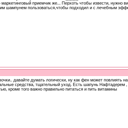
о маркетинговый приемчик же... Перхоть чтобы извести, нужно 
им шампунем пользоваться,чтобы подходил и с лечебным эфф
очки.. давайте думать логически, ну как фен может повлиять на
альные средства, тщательный уход. Есть шапунь Нафтадерем , 
ью, кроме того важно правильно питаться и пить витамины