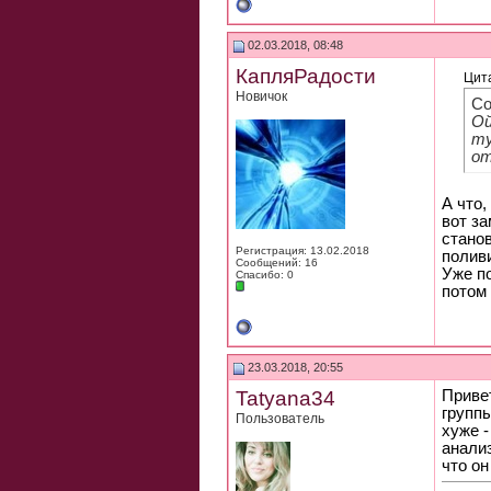
02.03.2018, 08:48
КапляРадости
Цит
Новичок
Со
Ой
ту
от
А что,
вот за
станов
Регистрация: 13.02.2018
полив
Сообщений: 16
Уже по
Спасибо: 0
потом 
23.03.2018, 20:55
Tatyana34
Приве
группы
Пользователь
хуже -
анализ
что он