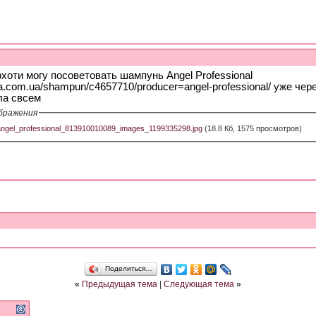
хоти могу посоветовать шампунь Angel Professional
a.com.ua/shampun/c4657710/producer=angel-professional/ уже че
ла свсем
бражения
angel_professional_813910010089_images_1199335298.jpg
(18.8 Кб, 1575 просмотров)
Поделиться…
«
Предыдущая тема
|
Следующая тема
»