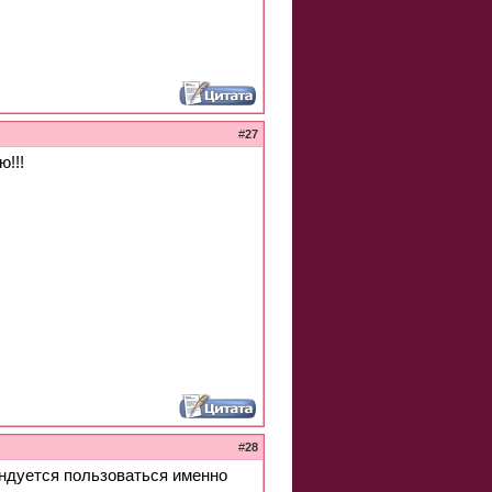
#
27
!!!
#
28
ендуется пользоваться именно