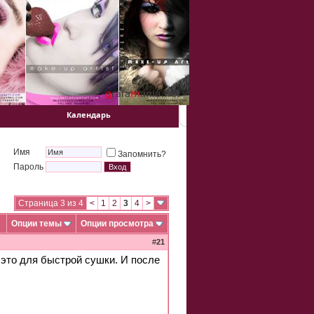
Календарь
Имя
Запомнить?
Пароль
Страница 3 из 4
<
1
2
3
4
>
Опции темы
Опции просмотра
#
21
 это для быстрой сушки. И после