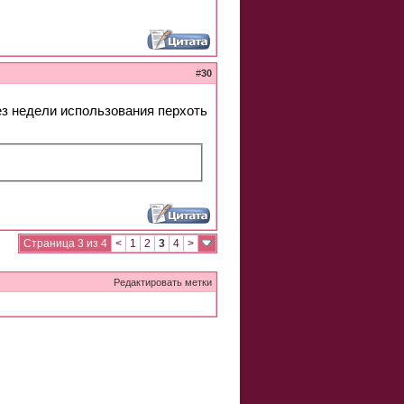
#
30
рез недели использования перхоть
Страница 3 из 4
<
1
2
3
4
>
Редактировать метки