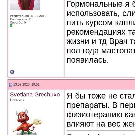
Гормональные я 
использовать, сл
Регистрация: 11.02.2019
Сообщений: 25
пить курсом капл
Спасибо: 0
рекомендациях та
жизни и тд Врач 
пол года мастопат
появилась.
13.02.2020, 19:51
Svetlana Grechuxo
Я бы тоже не ста
Новичок
препараты. В пер
физиотерапию ка
влияют на вес же