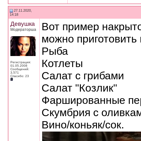
27.11.2020,
14:18
Девушка
Вот пример накрыто
Модераторша
можно приготовить 
Рыба
Котлеты
Регистрация:
01.05.2008
Сообщений:
Салат с грибами
3,571
Спасибо: 23
Салат "Козлик"
Фаршированные пе
Скумбрия с оливкам
Вино/коньяк/сок.