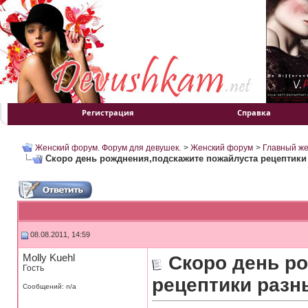
Регистрация
Справка
Женский форум. Форум для девушек.
>
Женский форум
>
Главный ж
Скоро день рожднения,подскажите пожайлуста рецептики 
08.08.2011, 14:59
Molly Kuehl
Скоро день р
Гость
рецептики разны
Сообщений: n/a