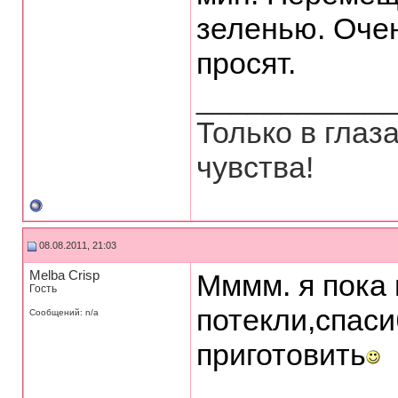
зеленью. Очен
просят.
___________
Только в глаз
чувства!
08.08.2011, 21:03
Melba Crisp
Мммм. я пока
Гость
потекли,спаси
Сообщений: n/a
приготовить