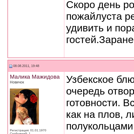
Скоро день р
пожайлуста р
удивить и пор
гостей.Заране
08.08.2011, 19:48
Малика Мажидова
Узбекское бл
Новичок
очередь отвор
готовности. В
как на плов, л
полукольцами,
Регистрация: 01.01.1970
Сообщений: 1