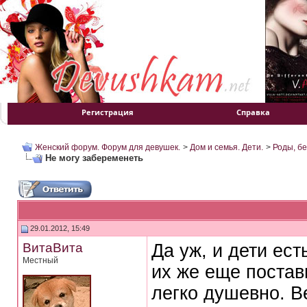
Регистрация
Справка
Женский форум. Форум для девушек.
>
Дом и семья. Дети.
>
Роды, б
Не могу забеременеть
29.01.2012, 15:49
ВитаВита
Да уж, и дети ес
Местный
их же еще постави
легко душевно. В