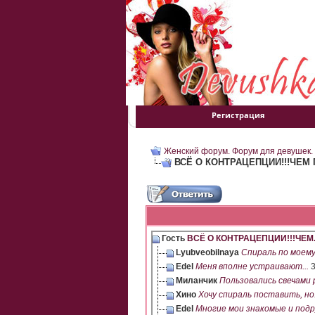
Регистрация
Женский форум. Форум для девушек.
ВСЁ О КОНТРАЦЕПЦИИ!!!ЧЕМ
Гость
ВСЁ О КОНТРАЦЕПЦИИ!!!ЧЕМ..
Lyubveobilnaya
Спираль по моему
Edel
Меня вполне устраивают...
3
Миланчик
Пользовались свечами р
Хино
Хочу спираль поставить, но.
Edel
Многие мои знакомые и подру