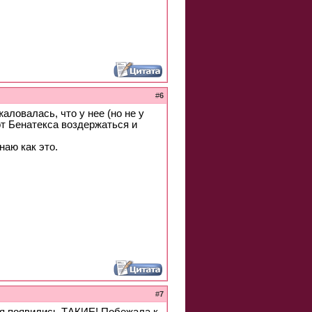
#
6
аловалась, что у нее (но не у
 от Бенатекса воздержаться и
наю как это.
#
7