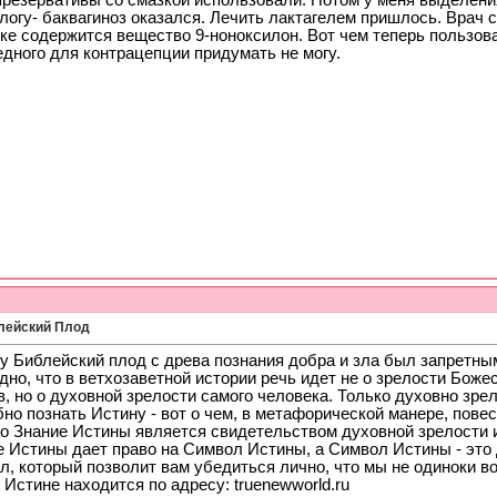
презервативы со смазкой использовали. Потом у меня выделен
логу- баквагиноз оказался. Лечить лактагелем пришлось. Врач с
не...
29.04.2009,
20:15
зке содержится вещество 9-ноноксилон. Вот чем теперь пользов
ль...
29.04.2009,
20:24
дного для контрацепции придумать не могу.
...
30.04.2009,
11:57
009,
16:29
том...
02.05.2009,
05:23
.05.2009,
12:51
09,
14:25
5.2009,
16:38
009,
16:48
 с...
03.05.2009,
02:27
...
03.05.2009,
07:10
.05.2009,
15:40
.2009,
17:06
.05.2009,
12:53
лейский Плод
 акт...
06.05.2009,
20:19
 о...
06.05.2009,
20:57
у Библейский плод с древа познания добра и зла был запретны
сти...
06.05.2009,
22:57
но, что в ветхозаветной истории речь идет не о зрелости Бож
, но о духовной зрелости самого человека. Только духовно зре
..
06.05.2009,
23:22
но познать Истину - вот о чем, в метафорической манере, пове
...
06.05.2009,
23:35
о Знание Истины является свидетельством духовной зрелости 
о...
06.05.2009,
23:37
е Истины дает право на Символ Истины, а Символ Истины - это
06.05.2009,
23:41
, который позволит вам убедиться лично, что мы не одиноки в
 Истине находится по адресу: truenewworld.ru
.
06.05.2009,
23:45