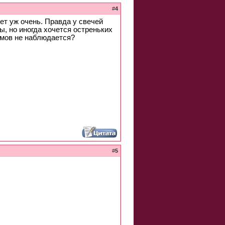
#
4
ет уж очень. Правда у свечей
ы, но иногда хочется остреньких
омов не наблюдается?
#
5