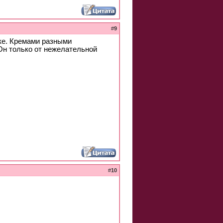
#
9
еке. Кремами разными
 Он только от нежелательной
#
10