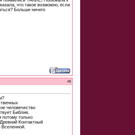
ия появились ТАКИЕ! Побежала к
казала, что такое возможно, если
аться? Больше ничего
#
8
м?
ественных
лое человечество
ствует Библия.
и потому только
 Древний Контактный
о Вселенной.