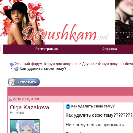
Регистрация
Справка
Женский форум. Форум для девушек.
>
Другое
>
Форум девушек devu
Как удалить свою тему?
22.10.2020, 09:09
Olga Kazakova
Как удалить свою тему?
Новичок
Как удалить свою тему???????
__________________
Ни к чему нельзя привыкать.