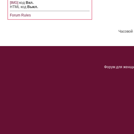
[IMG]
код
Вкл.
HTML код
Выкл.
Forum Rules
Часовой 
Форум для женщ