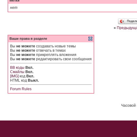
Метки
нет
Подел
«
Предыдуща
Ваши права в разделе
Вы
не можете
создавать новые темы
Вы
не можете
отвечать в темах
Вы
не можете
прикреплять вложения
Вы
не можете
редактировать свои сообщения
BB коды
Вкл.
Смайлы
Вкл.
[IMG]
код
Вкл.
HTML код
Выкл.
Forum Rules
Часовой 