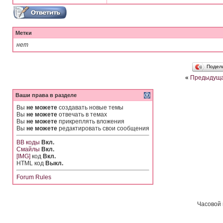
Метки
нет
Подел
«
Предыдуща
Ваши права в разделе
Вы
не можете
создавать новые темы
Вы
не можете
отвечать в темах
Вы
не можете
прикреплять вложения
Вы
не можете
редактировать свои сообщения
BB коды
Вкл.
Смайлы
Вкл.
[IMG]
код
Вкл.
HTML код
Выкл.
Forum Rules
Часовой 