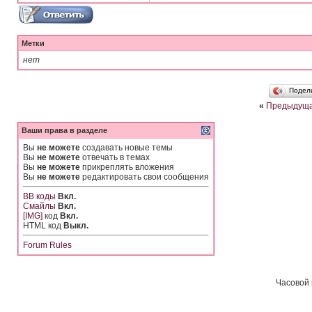
Метки
нет
Подел
«
Предыдуща
Ваши права в разделе
Вы
не можете
создавать новые темы
Вы
не можете
отвечать в темах
Вы
не можете
прикреплять вложения
Вы
не можете
редактировать свои сообщения
BB коды
Вкл.
Смайлы
Вкл.
[IMG]
код
Вкл.
HTML код
Выкл.
Forum Rules
Часовой 