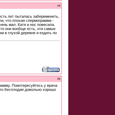
#
4
есть лет пыталась забеременеть,
ли, что плохая спермограмма -
ень мал. Катя и нос повесила.
что они вообще есть, эти самые
и в глухой деревне и ездить по
#
5
рамму. Поинтересуйтесь у врача
ого бесплодия довольно хорошо