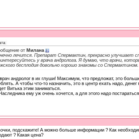
ым...
04.07.2018,
16:39
13.09.2018,
10:38
 я...
15.09.2018,
07:31
07.10.2018,
10:56
у...
10.03.2019,
12:09
 времени суток....
21.04.2019,
16:09
муляцию...
26.04.2019,
09:50
ата:
е. А вы...
10.06.2019,
19:17
общение от
Милана
.06.2019,
03:36
нечно лечится. Препарат Спермактин, прекрасно улучшает с
ее ЭКО....
06.07.2019,
16:52
интересуйтесь у врача андролога. Я думаю, что врачи, кото
.
28.07.2019,
13:19
жского бесплодия довольно хорошо знакомы со Спермактином.
о, не вы...
14.11.2019,
19:50
 такой...
15.11.2019,
21:59
врач андролог в их глуши! Максимум, что предложат, это больш
таки об этом...
16.11.2019,
13:34
блять. А чтобы что-то назначить, это в центр ехать надо, денег 
дет Витька этим заниматься.
тветы в подтемах
Наследника ему уж очень хочется, а для этого надо постараться
.
08.09.2019,
17:35
сли не...
13.11.2019,
11:17
ом...
06.12.2019,
20:02
но...
10.12.2019,
12:03
вязано...
14.12.2019,
08:00
ого...
25.12.2019,
07:23
вочки, подскажите! А можно больше информации ? Как необходи
.2020,
19:44
одают ? Какая цена?