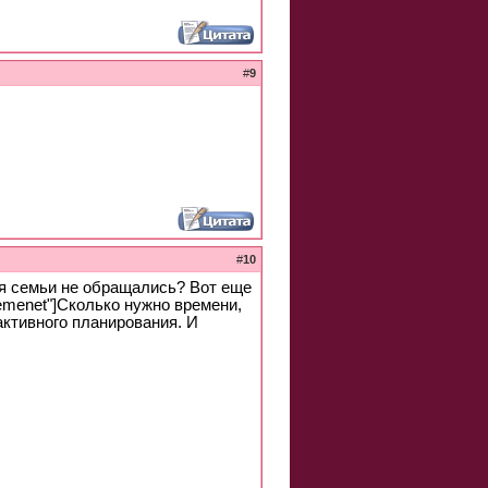
#
9
#
10
я семьи не обращались? Вот еще
eremenet"]Сколько нужно времени,
активного планирования. И