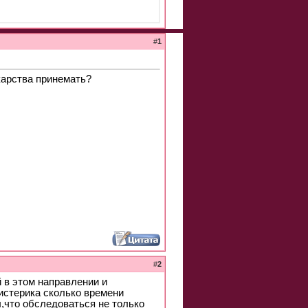
#
1
карства принемать?
#
2
 в этом направлении и
истерика сколько времени
л,что обследоваться не только