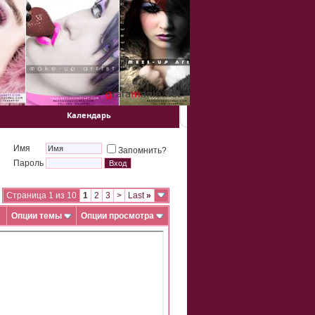
Календарь
Имя
Запомнить?
Пароль
Страница 1 из 10
1
2
3
>
Last
»
Опции темы
Опции просмотра