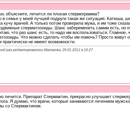
ся?...
27.03.2018,
17:12
чей не назначали....
28.03.2018,
17:25
ки, объясните, лечится ли плохая спермограмма?
тветы в подтемах
о в семье у моей лучшей подруги такая же ситуация. Катюша, ш
2.2017,
20:18
 кучу врачей. А только потом проверила мужа, и им тоже сказа
одвижные сперматозоиды. Шанс забеременеть самим есть, но оч
ло в...
03.12.2017,
10:33
итаю, что раз шанс есть, то надо им воспользоваться. Главное, 
о результат...
03.12.2017,
16:19
атозоиды. Что можно сделать чтобы им помочь? Просто живут он
тоит из двух...
04.12.2017,
08:44
м практически не имеют возможности.
о...
03.01.2018,
00:24
ий раз редактировалось Marsianka; 29.01.2012 в
10:27
яшек...
08.01.2018,
20:06
 у...
10.02.2018,
15:34
0.02.2018,
11:13
..
10.03.2018,
10:28
ать...
12.03.2018,
10:14
го не...
10.04.2018,
10:53
? А у нас так не...
03.04.2019,
13:04
ля зачатия?...
05.04.2019,
20:01
но лечится. Препарат Спермактин, прекрасно улучшает спермог
се не подскажу, мне...
06.04.2019,
20:27
лога. Я думаю, что врачи, которые занимаются лечением мужск
тветы в подтемах
мы со Спермактином.
8.04.2018,
10:11
зло...
09.06.2018,
21:40
.06.2018,
11:16
на...
07.08.2018,
04:55