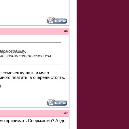
#
6
пермограмму.
рые занимаются лечением
е семечек кушать и мясо
много платить, в очереди стоять.
!
#
7
мо принимать Спермактин? А где