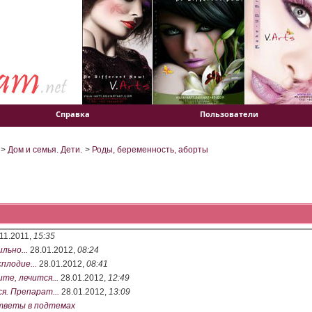
Справка
Пользователи
>
Дом и семья. Дети.
>
Роды, беременность, аборты
11.2011,
15:35
льно...
28.01.2012,
08:24
плодие...
28.01.2012,
08:41
ите, лечится...
28.01.2012,
12:49
я. Препарат...
28.01.2012,
13:09
тветы в подтемах