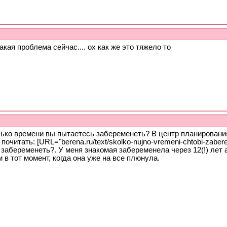
акая проблема сейчас.... ох как же это тяжело то
лько времени вы пытаетесь забеременеть? В центр планировани
почитать: [URL="berena.ru/text/skolko-nujno-vremeni-chtobi-zab
забеременеть?. У меня знакомая забеременела через 12(!) лет 
 в тот момент, когда она уже на все плюнула.