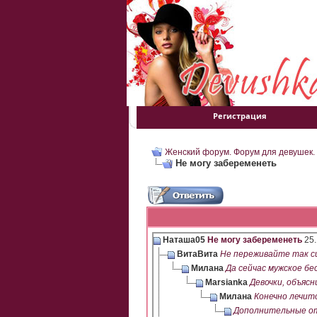
Регистрация
Женский форум. Форум для девушек.
Не могу забеременеть
Наташа05
Не могу забеременеть
25.
ВитаВита
Не переживайте так си
Милана
Да сейчас мужское бес
Marsianka
Девочки, объясн
Милана
Конечно лечитс
Дополнительные о