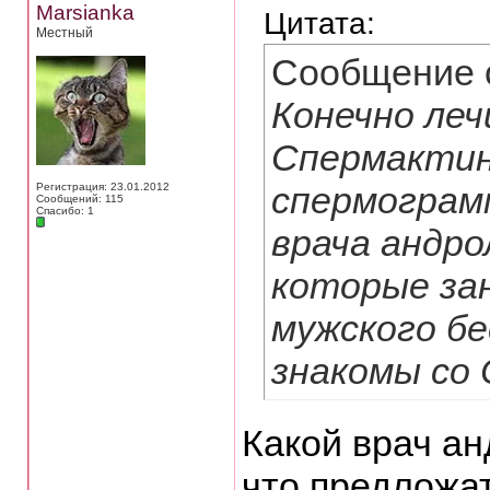
Marsianka
Цитата:
Местный
Сообщение 
Конечно ле
Спермактин
спермограм
Регистрация: 23.01.2012
Сообщений: 115
Спасибо: 1
врача андро
которые за
мужского бе
знакомы со
Какой врач ан
что предложат