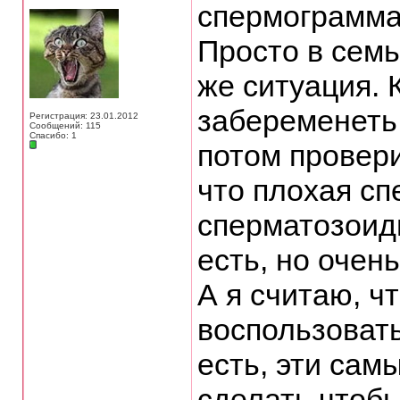
спермограмм
Просто в семь
же ситуация. 
забеременеть,
Регистрация: 23.01.2012
Сообщений: 115
Спасибо: 1
потом провери
что плохая с
сперматозоид
есть, но очень
А я считаю, ч
воспользовать
есть, эти сам
сделать чтобы