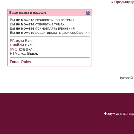
«
Предыдуща
Ваши права в разделе
Вы
не можете
создавать новые темы
Вы
не можете
отвечать в темах
Вы
не можете
прикреплять вложения
Вы
не можете
редактировать свои сообщения
BB коды
Вкл.
Смайлы
Вкл.
[IMG]
код
Вкл.
HTML код
Выкл.
Forum Rules
Часовой 
Форум для женщ