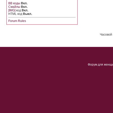
BB коды
Вкл.
Смайлы
Вкл.
[IMG]
код
Вкл.
HTML код
Выкл.
Forum Rules
Часовой 
Форум для женщ