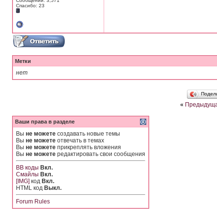
Сообщений: 3,571
Спасибо: 23
Метки
нет
Подел
«
Предыдуща
Ваши права в разделе
Вы
не можете
создавать новые темы
Вы
не можете
отвечать в темах
Вы
не можете
прикреплять вложения
Вы
не можете
редактировать свои сообщения
BB коды
Вкл.
Смайлы
Вкл.
[IMG]
код
Вкл.
HTML код
Выкл.
Forum Rules