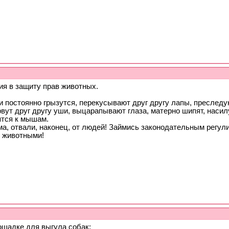
ия в защиту прав животных.
 постоянно грызутся, перекусывают друг другу лапы, преследу
вут друг другу уши, выцарапывают глаза, матерно шипят, насил
ятся к мышам.
ма, отвали, наконец, от людей! Займись законодательным регу
 животными!
ощадке для выгула собак: