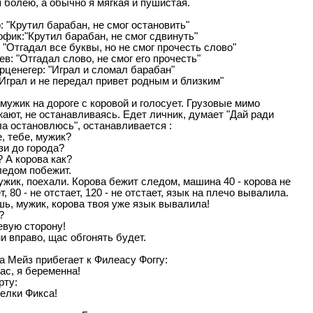
я болею, а обычно я мягкая и пушистая.
 "Крутил барабан, не смог остановить"
фик:"Крутил барабан, не смог сдвинуть"
 "Отгадал все буквы, но не смог прочесть слово"
в: "Отгадал слово, не смог его пpочесть"
pценегеp: "Игpал и сломал баpабан"
"Игpал и не пеpедал пpивет pодным и близким"
мужик на дороге с коровой и голосует. Грузовые мимо
ают, не останавливаясь. Едет личник, думает "Дай ради
а остановлюсь", останавливается :
е, тебе, мужик?
зи до города?
? А корова как?
ледом побежит.
жик, поехали. Корова бежит следом, машина 40 - корова не
т, 80 - не отстает, 120 - не отстает, язык на плечо вывалила.
ь, мужик, корова твоя уже язык вывалила!
?
евую сторону!
и вправо, щас обгонять будет.
 Мейз прибегает к Филеасу Фоггу:
ас, я беременна!
рту:
елки Фикса!