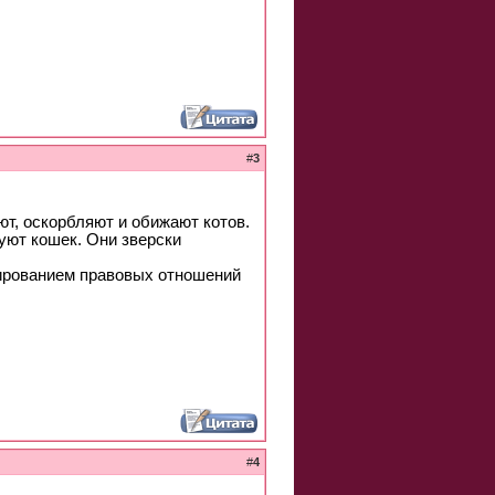
#
3
ют, оскорбляют и обижают котов.
уют кошек. Они зверски
лированием правовых отношений
#
4