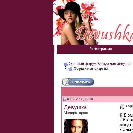
Регистрация
Женский форум. Форум для девушек.
Хоршие анекдоты
08.08.2008, 12:40
Девушка
Хор
Модераторша
К Дюм
- Я да
могу п
- Сам 