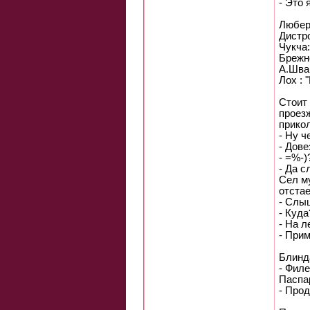
- Это 
Любер:
Дистро
Чукча:
Бpежне
А.Шва
Лох : 
Стоит 
проезж
прикол
- Hу ч
- Дове
- =%-)
- Да с
Сел му
отстае
- Слыш
- Куда
- Hа л
- Прим
Блинда
- Филе
Паспа
- Прод