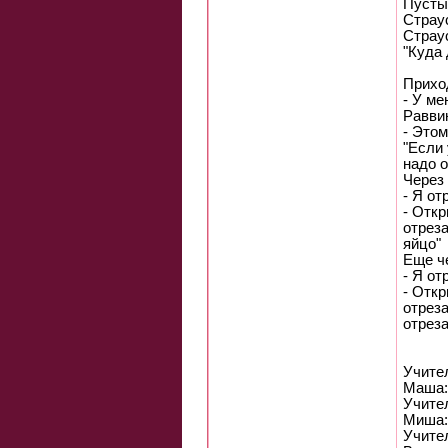
Пустын
Стpау
Стpаус
"Куда 
Приход
- У ме
Равви
- Это
"Если 
надо о
Через 
- Я от
- Откр
отреза
яйцо"
Еще че
- Я от
- Откр
отреза
отреза
Учите
Маша: 
Учите
Миша: 
Учите