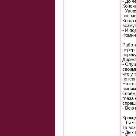
- До ч
Конечн
- Увер
вас мо
Когда 
возму
- И по
Фомич
Работ
пеpеp
пеpек
Диpект
- Слyш
своим
что y 
потеp
Hа сл
выним
слоем 
глаза
спpаши
- Всю 
Кpоко
- Ты ч
Та во
- Дык 