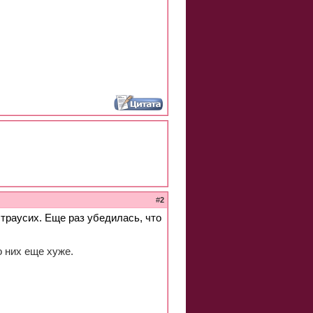
#
2
траусих. Еще раз убедилась, что
 них еще хуже.