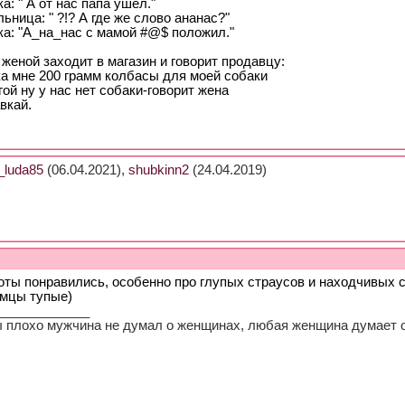
а: " А от нас папа ушел."
ьница: " ?!? А где же слово ананас?"
ка: "А_на_нас с мамой #@$ положил."
женой заходит в магазин и говоpит пpодавцу:
ка мне 200 гpамм колбасы для моей собаки
гой ну у нас нет собаки-говоpит жена
авкай.
luda85
(06.04.2021),
shubkinn2
(24.04.2019)
оты понравились, особенно про глупых страусов и находчивых с
амцы тупые)
_____________
ы плохо мужчина не думал о женщинах, любая женщина думает о