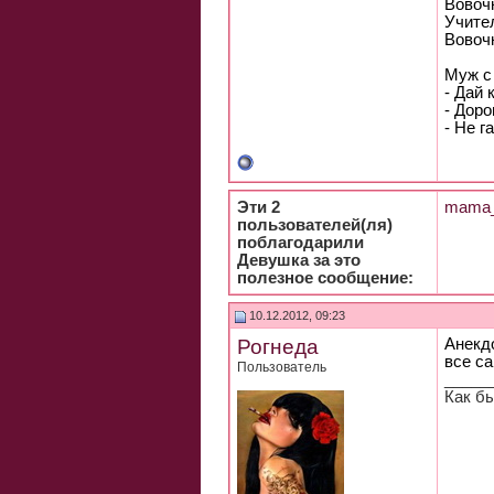
Вовочк
Учител
Вовоч
Муж с 
- Дай 
- Доpо
- Hе г
Эти 2
mama_
пользователей(ля)
поблагодарили
Девушка за это
полезное сообщение:
10.12.2012, 09:23
Рогнеда
Анекд
все с
Пользователь
_____
Как б