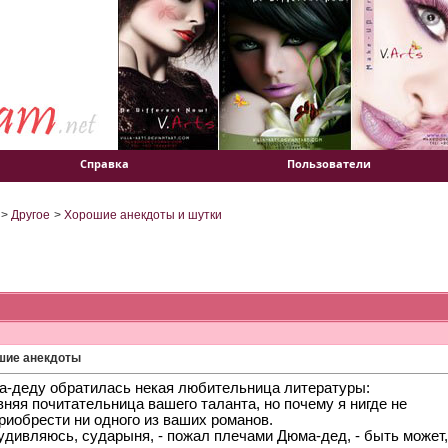
Справка
Пользователи
>
Другое
>
Хорошие анекдоты и шутки
шие анекдоты
а-деду обратилась некая любительница литературы:
вняя почитательница вашего таланта, но почему я нигде не
риобрести ни одного из ваших романов.
удивляюсь, сударыня, - пожал плечами Дюма-дед, - быть может,