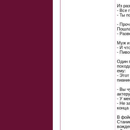
Из раз
- Все 
- Ты п
- Проч
Пошла 
- Разв
Муж и
- И чт
- Пиво
Один 
поход
ему:
- Этот
пианин
- Вы ч
актеру
- У ме
- Не з
конца 
В фой
Стани
вожде