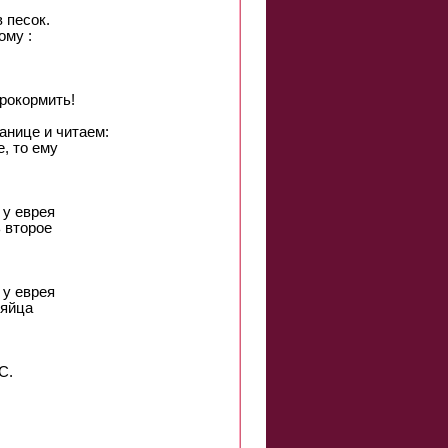
 песок.
ому :
прокормить!
анице и читаем:
, то ему
 у еврея
ь второе
 у еврея
 яйца
С.