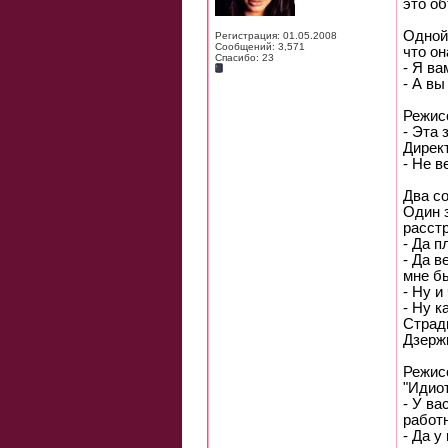
это об
Одной
Регистрация: 01.05.2008
Сообщений: 3,571
что он
Спасибо: 23
- Я ва
- А вы
Режис
- Эта 
Дирек
- Не в
Два с
Один з
расстр
- Да п
- Да в
мне бы
- Ну и
- Ну к
Стради
Дзерж
Режис
"Идиот
- У ва
работ
- Да у