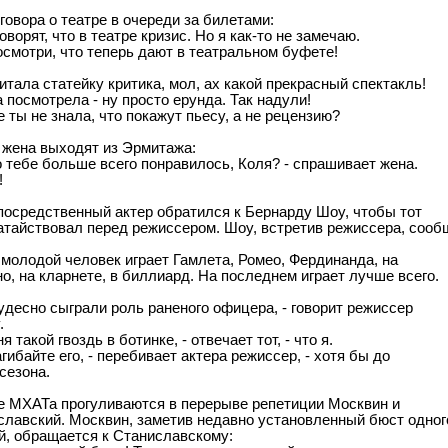
говора о театре в очереди за билетами:
говорят, что в театре кризис. Но я как-то не замечаю.
осмотри, что теперь дают в театральном буфете!
итала статейку критика, мол, ах какой прекрасный спектакль!
посмотрела - ну просто ерунда. Так надули!
е ты не знала, что покажут пьесу, а не рецензию?
 жена выходят из Эрмитажа:
о тебе больше всего понравилось, Коля? - спрашивает жена.
!
посредственный актер обратился к Бернарду Шоу, чтобы тот
атайствовал перед режиссером. Шоу, встретив режиссера, сооб
 молодой человек играет Гамлета, Ромео, Фердинанда, на
о, на кларнете, в биллиард. На последнем играет лучше всего.
удесно сыграли роль раненого офицера, - говорит режиссер
.
ня такой гвоздь в ботинке, - отвечает тот, - что я.
агибайте его, - перебивает актера режиссер, - хотя бы до
сезона.
е МХАТа прогуливаются в перерыве репетиции Москвин и
славский. Москвин, заметив недавно установленный бюст одног
й, обращается к Станиславскому: