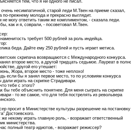
ъясняется тем, что я ни одного не писал.
 очень несимпатичной, старой леди М.Твен на приеме сказал,
а по-прежнему молода и прекрасно выглядит.
м не могу ответить таким же комплиментом, - сказала леди.
 бы, как и я, соврали, - посоветовал М.Твен.
сер:
знаменитость требует 500 рублей за роль индейца.
тор:
елика беда. Дайте ему 250 рублей и пусть играет метиса.
оветских скрипача возвращаются с Международного конкурса.
анял второе место, а другой тридцать седьмое. Лауреат в полн
ойстве, другой его утешает:
люнь, Жора, второе место - тоже неплохо!
едь если бы я занял первое место, то по условиям конкурса
 дали играть на скрипке Страдивари.
 что тебе с этого?
ак бы тебе объяснить понятнее. Для меня сыграть на скрипке
вари - то же самое, что для тебя пострелять из револьвера
инского.
сер просит в Министерстве культуры разрешение на постановку
а" Достоевского.
с же некому играть главную роль, - возражает ответственный
ник министерства.
 нас полный театр идиотов, - возражает режиссер?