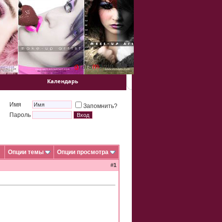
Календарь
Имя
Запомнить?
Пароль
Опции темы
Опции просмотра
#
1