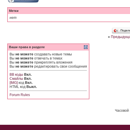
Метки
нет
Подел
«
Предыдуща
Ваши права в разделе
Вы
не можете
создавать новые темы
Вы
не можете
отвечать в темах
Вы
не можете
прикреплять вложения
Вы
не можете
редактировать свои сообщения
BB коды
Вкл.
Смайлы
Вкл.
[IMG]
код
Вкл.
HTML код
Выкл.
Forum Rules
Часовой 