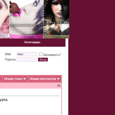
Календарь
Имя
Запомнить?
Пароль
Опции темы
Опции просмотра
#
1
урга.