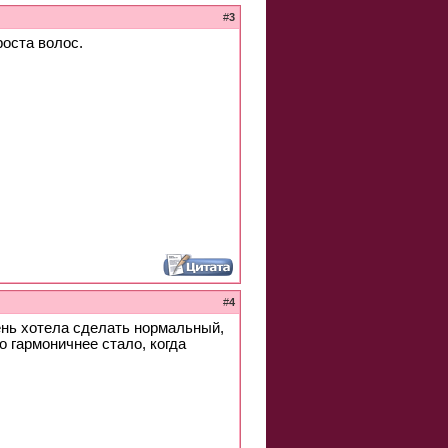
#
3
оста волос.
#
4
ень хотела сделать нормальный,
 гармоничнее стало, когда