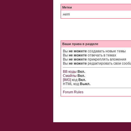
Метки
нет
Ваши права в разделе
Вы
не можете
создавать новые темы
Вы
не можете
отвечать в темах
Вы
не можете
прикреплять вложения
Вы
не можете
редактировать свои соо
BB коды
Вкл.
Смайлы
Вкл.
[IMG]
код
Вкл.
HTML код
Выкл.
Forum Rules