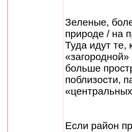
Зеленые, бол
природе / на 
Туда идут те,
«загородной»
больше прост
поблизости, п
«центральных
Если район п