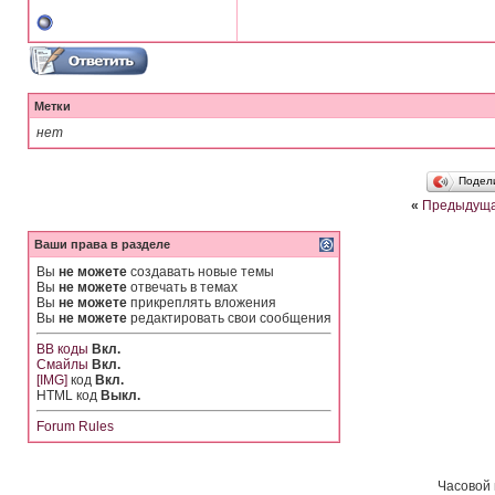
Метки
нет
Подел
«
Предыдуща
Ваши права в разделе
Вы
не можете
создавать новые темы
Вы
не можете
отвечать в темах
Вы
не можете
прикреплять вложения
Вы
не можете
редактировать свои сообщения
BB коды
Вкл.
Смайлы
Вкл.
[IMG]
код
Вкл.
HTML код
Выкл.
Forum Rules
Часовой 