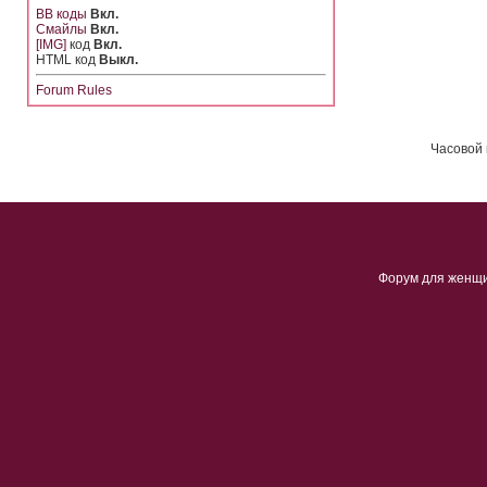
BB коды
Вкл.
Смайлы
Вкл.
[IMG]
код
Вкл.
HTML код
Выкл.
Forum Rules
Часовой 
Форум для женщ