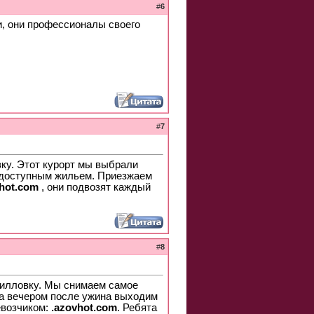
#
6
и, они профессионалы своего
#
7
ку. Этот курорт мы выбрали
, доступным жильем. Приезжаем
vhot.com
, они подвозят каждый
#
8
рилловку. Мы снимаем самое
 а вечером после ужина выходим
евозчиком:
.azovhot.com
. Ребята