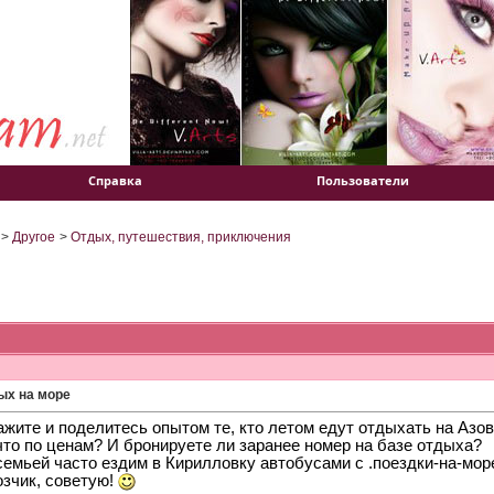
Справка
Пользователи
>
Другое
>
Отдых, путешествия, приключения
ых на море
ажите и поделитесь опытом те, кто летом едут отдыхать на Азо
что по ценам? И бронируете ли заранее номер на базе отдыха?
семьей часто ездим в Кирилловку автобусами с .поездки-на-мор
озчик, советую!