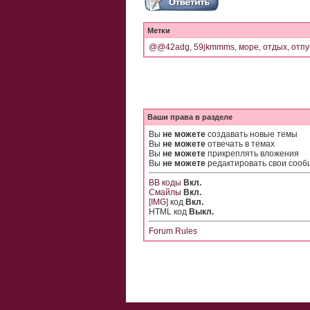
Метки
@@42adg
,
59jkmmms
,
море
,
отдых
,
отпу
Ваши права в разделе
Вы
не можете
создавать новые темы
Вы
не можете
отвечать в темах
Вы
не можете
прикреплять вложения
Вы
не можете
редактировать свои соо
BB коды
Вкл.
Смайлы
Вкл.
[IMG]
код
Вкл.
HTML код
Выкл.
Forum Rules