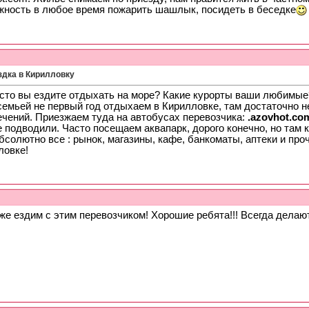
жность в любое время пожарить шашлык, посидеть в беседке
здка в Кирилловку
асто вы ездите отдыхать на море? Какие курорты ваши любимые
емьей не первый год отдыхаем в Кирилловке, там достаточно не
ечений. Приезжаем туда на автобусах перевозчика:
.azovhot.co
 подводили. Часто посещаем аквапарк, дорого конечно, но там к
бсолютно все : рынок, магазины, кафе, банкоматы, аптеки и пр
ловке!
же ездим с этим перевозчиком! Хорошие ребята!!! Всегда делаю