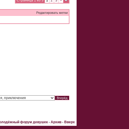
Страница 1 из 3
1
2
3
>
Редактировать метки
Молодёжный форум девушек
-
Архив
-
Вверх