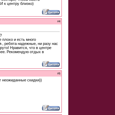
И к центру близко)
#
4
?
 плохо и есть много
m
, ребята надежные, ни разу нас
руто! Нравится, что в центре
очее. Рекомендую отдых в
#
5
т неожиданные скидки))