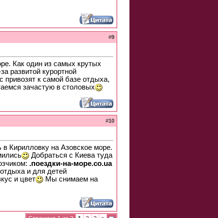
#
9
оре. Как один из самых крутых
-за развитой курортной
ас привозят к самой базе отдыха,
таемся зачастую в столовых
#
10
 в Кирилловку на Азовское море.
мились
Добраться с Киева туда
возчиком:
.поездки-на-море.co.ua
 отдыха и для детей
кус и цвет
Мы снимаем на