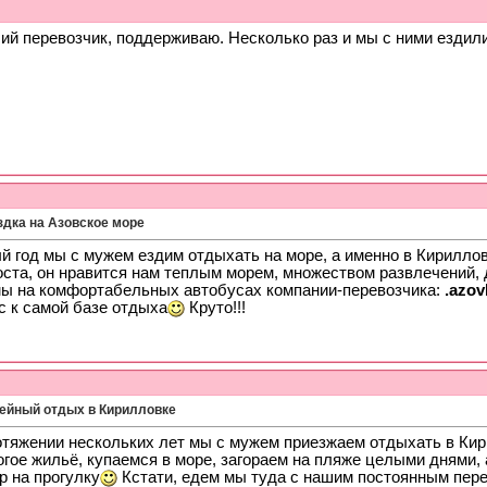
ий перевозчик, поддерживаю. Несколько раз и мы с ними ездил
здка на Азовское море
й год мы с мужем ездим отдыхать на море, а именно в Кириллов
оста, он нравится нам теплым морем, множеством развлечений
мы на комфортабельных автобусах компании-перевозчика:
.azo
с к самой базе отдыха
Круто!!!
ейный отдых в Кирилловке
отяжении нескольких лет мы с мужем приезжаем отдыхать в Ки
огое жильё, купаемся в море, загораем на пляже целыми днями,
р на прогулку
Кстати, едем мы туда с нашим постоянным пер