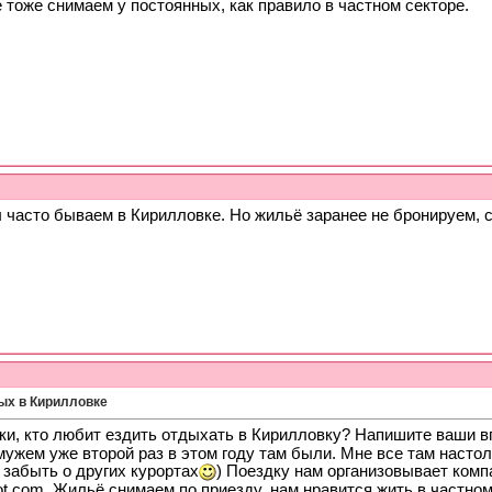
тоже снимаем у постоянных, как правило в частном секторе.
ы часто бываем в Кирилловке. Но жильё заранее не бронируем, 
ых в Кирилловке
ки, кто любит ездить отдыхать в Кирилловку? Напишите ваши в
ужем уже второй раз в этом году там были. Мне все там настол
 забыть о других курортах
) Поездку нам организовывает компа
t.com. Жильё снимаем по приезду, нам нравится жить в частном