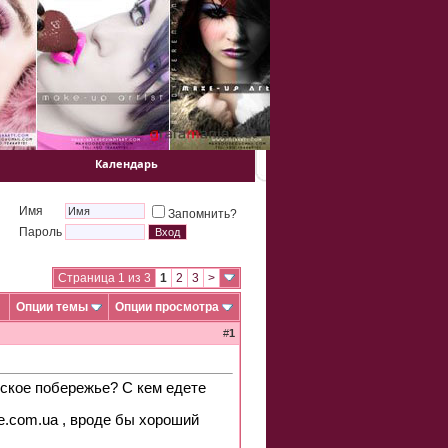
Календарь
Имя
Запомнить?
Пароль
Страница 1 из 3
1
2
3
>
Опции темы
Опции просмотра
#
1
вское побережье? С кем едете
е.com.ua , вроде бы хороший