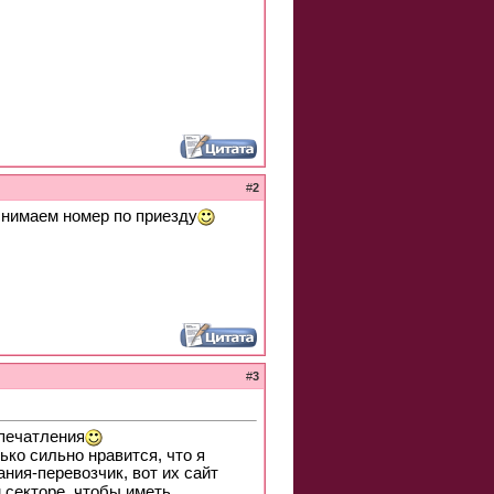
#
2
снимаем номер по приезду
#
3
печатления
ько сильно нравится, что я
ния-перевозчик, вот их сайт
 секторе, чтобы иметь