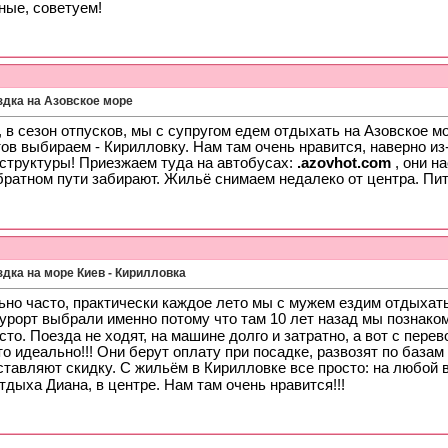
ные, советуем!
здка на Азовское море
 в сезон отпусков, мы с супругом едем отдыхать на Азовское м
ов выбираем - Кирилловку. Нам там очень нравится, наверно из
структуры! Приезжаем туда на автобусах:
.azovhot.com
, они н
обратном пути забирают. Жильё снимаем недалеко от центра. Пи
дка на море Киев - Кирилловка
ьно часто, практически каждое лето мы с мужем ездим отдыхать
курорт выбрали именно потому что там 10 лет назад мы познако
сто. Поезда не ходят, на машине долго и затратно, а вот с пере
то идеально!!! Они берут оплату при посадке, развозят по базам
тавляют скидку. С жильём в Кирилловке все просто: на любой в
тдыха Диана, в центре. Нам там очень нравится!!!