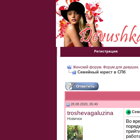
Регистрация
Женский форум. Форум для девушек.
Семейный юрист в СПб
28.08.2020, 05:40
troshevagaluzina
Сем
Новичок
Во вр
порядк
прийт
работ