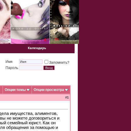
Календарь
Имя
Запомнить?
Пароль
Опции темы
Опции просмотра
#
1
дела имущества, алиментов,
 вы не можете договориться и
ный семейный юрист. Как он
 для обращения за помощью и