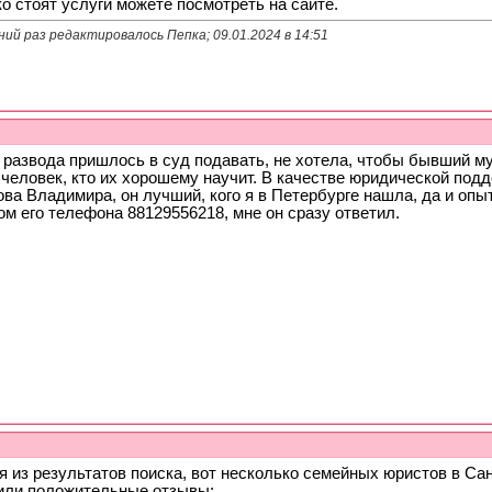
о стоят услуги можете посмотреть на сайте.
ий раз редактировалось Пепка; 09.01.2024 в
14:51
 развода пришлось в суд подавать, не хотела, чтобы бывший му
 человек, кто их хорошему научит. В качестве юридической под
ва Владимира, он лучший, кого я в Петербурге нашла, да и опы
м его телефона 88129556218, мне он сразу ответил.
 из результатов поиска, вот несколько семейных юристов в Са
или положительные отзывы: