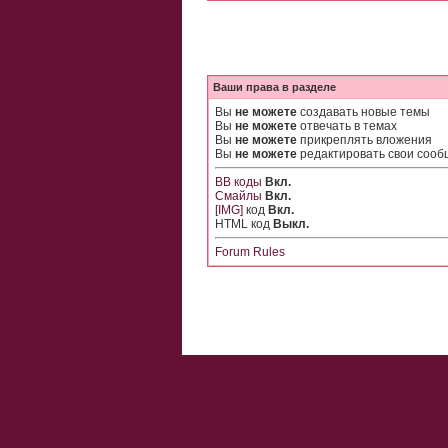
Ваши права в разделе
Вы
не можете
создавать новые темы
Вы
не можете
отвечать в темах
Вы
не можете
прикреплять вложения
Вы
не можете
редактировать свои соо
BB коды
Вкл.
Смайлы
Вкл.
[IMG]
код
Вкл.
HTML код
Выкл.
Forum Rules