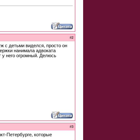
#
2
ж с детьми виделся, просто он
держки нанимала адвоката
т у него огромный. Делюсь
#
3
нкт-Петербурге, которые