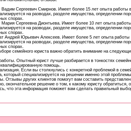
 Вадим Сергеевич Смирнов. Имеет более 15 лет опыта работы в
ализируется на разводах, разделе имущества, определении пор
ных спорах.
 Мария Сергеевна Дионтьева. Имеет более 10 лет опыта работы
ализируется на разводах, разделе имущества, определении пор
ных спорах.
ат Андрей Юрьевич Алексеев. Имеет более 5 лет опыта работы 
ализируется на разводах, разделе имущества, определении пор
ных спорах.
ыборе семейного юриста важно обратить внимание на следующи
работы. Опытный юрист лучше разбирается в тонкостях семейно
 квалифицированную помощь.
ализация. Если вы столкнулись с конкретной проблемой в семе
а, который специализируется на решении именно этой проблемы
ы. Отзывы других клиентов помогут вам составить представлен
о, окончательное решение о том, к какому юристу обратиться, о
сь, что эта информация поможет вам сделать правильный выбо