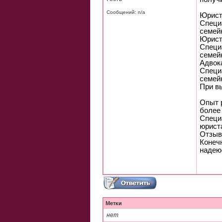
Сообщений: n/a
Юрист
Специ
семей
Юрист
Специ
семей
Адвок
Специ
семей
При в
Опыт 
более
Специ
юрист
Отзыв
Конечн
надею
Метки
нет