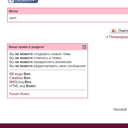
Метки
нет
Подел
«
Предыдуща
Ваши права в разделе
Вы
не можете
создавать новые темы
Вы
не можете
отвечать в темах
Вы
не можете
прикреплять вложения
Вы
не можете
редактировать свои сообщения
BB коды
Вкл.
Смайлы
Вкл.
[IMG]
код
Вкл.
HTML код
Выкл.
Forum Rules
Часовой 