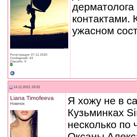
дерматолога 
контактами. 
ужасном сост
Регистрация: 07.12.2020
Сообщений: 43
Спасибо: 0
14.12.2023, 03:52
Liana Timofeeva
Я хожу не в с
Новичок
Кузьминках Si
несколько по 
Оксаны Алекс