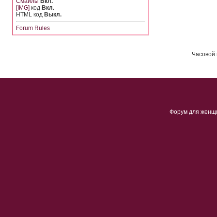
Смайлы
Вкл.
[IMG]
код
Вкл.
HTML код
Выкл.
Forum Rules
Часовой 
Форум для женщ