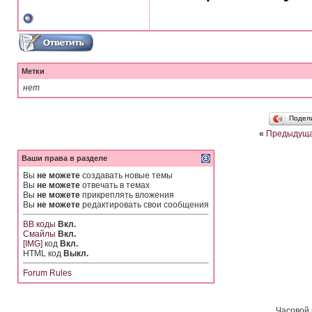
Метки
нет
Подел
«
Предыдуща
Ваши права в разделе
Вы
не можете
создавать новые темы
Вы
не можете
отвечать в темах
Вы
не можете
прикреплять вложения
Вы
не можете
редактировать свои сообщения
BB коды
Вкл.
Смайлы
Вкл.
[IMG]
код
Вкл.
HTML код
Выкл.
Forum Rules
Часовой 