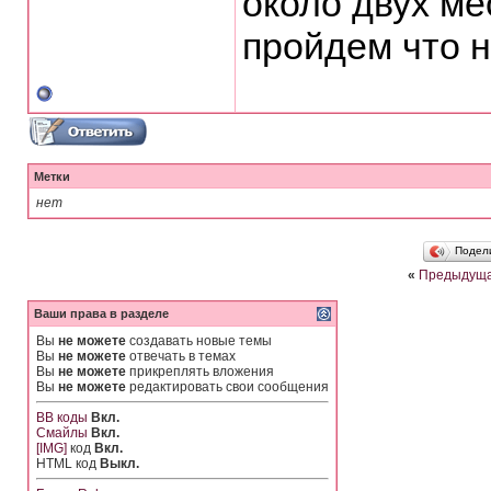
около двух ме
пройдем что н
Метки
нет
Подел
«
Предыдуща
Ваши права в разделе
Вы
не можете
создавать новые темы
Вы
не можете
отвечать в темах
Вы
не можете
прикреплять вложения
Вы
не можете
редактировать свои сообщения
BB коды
Вкл.
Смайлы
Вкл.
[IMG]
код
Вкл.
HTML код
Выкл.