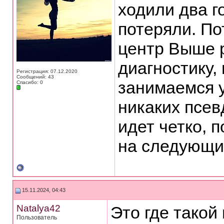
ходили два г
потеряли. П
центр Выше 
диагностику, 
Регистрация: 07.12.2020
Сообщений: 43
занимаемся у
Спасибо: 0
никаких псев
идет четко, 
на следующий
15.11.2024, 04:43
Natalya42
Это где такой
Пользователь