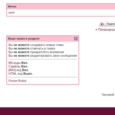
Метки
нет
Подел
«
Предыдуща
Ваши права в разделе
Вы
не можете
создавать новые темы
Вы
не можете
отвечать в темах
Вы
не можете
прикреплять вложения
Вы
не можете
редактировать свои сообщения
BB коды
Вкл.
Смайлы
Вкл.
[IMG]
код
Вкл.
HTML код
Выкл.
Forum Rules
Часовой 