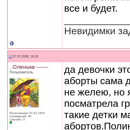
все и будет.
___________
Невидимки зад
27.07.2008, 16:18
. Оленька -------
да девочки эт
Пользователь
аборты сама 
не желею, но 
посматрела гр
такие детки м
Регистрация: 01.01.1970
Сообщений: 36
Спасибо: 0
абортов.Поли