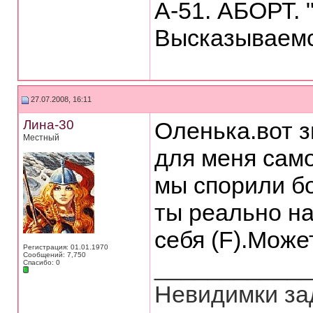
А-51. АБОРТ. 
Высказываемс
27.07.2008, 16:11
Лина-30
Оленька.вот 
Местный
для меня само
мы спорили бо
ты реально на
себя (F).Може
Регистрация: 01.01.1970
Сообщений: 7,750
___________
Спасибо: 0
Невидимки зад