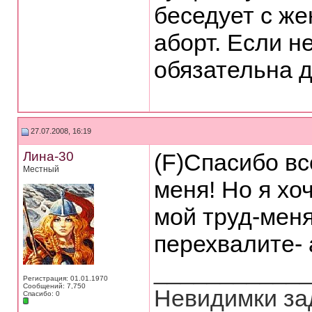
беседует с ж
аборт. Если н
обязательна 
27.07.2008, 16:19
Лина-30
(F)Спасибо вс
Местный
меня! Но я хо
мой труд-меня
перехвалите- 
___________
Регистрация: 01.01.1970
Сообщений: 7,750
Невидимки зад
Спасибо: 0