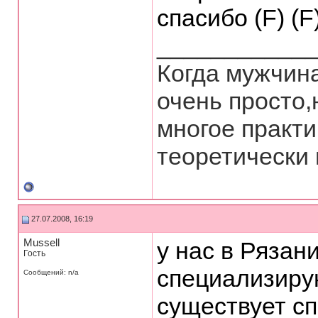
спасибо (F) (F) 
___________
Когда мужчин
очень просто,
многое практи
теоретически во
27.07.2008, 16:19
Mussell
у нас в Рязан
Гость
специализиру
Сообщений: n/a
существует с