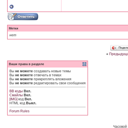
Метки
нет
Подел
«
Предыдуща
Ваши права в разделе
Вы
не можете
создавать новые темы
Вы
не можете
отвечать в темах
Вы
не можете
прикреплять вложения
Вы
не можете
редактировать свои сообщения
BB коды
Вкл.
Смайлы
Вкл.
[IMG]
код
Вкл.
HTML код
Выкл.
Forum Rules
Часовой 