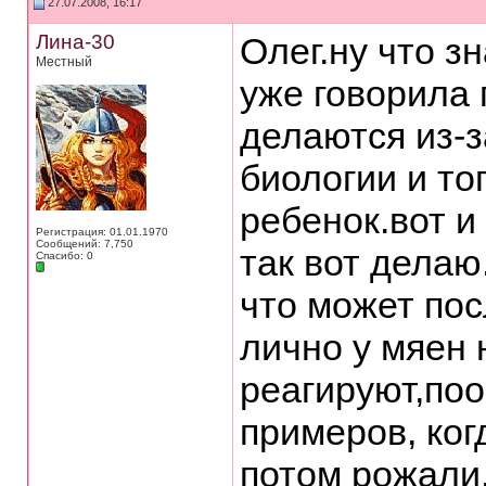
27.07.2008, 16:17
Лина-30
Олег.ну что 
Местный
уже говорила 
делаются из-з
биологии и то
ребенок.вот и
Регистрация: 01.01.1970
Сообщений: 7,750
так вот делаю
Спасибо: 0
что может пос
лично у мяен 
реагируют,поо
примеров, ког
потом рожали.