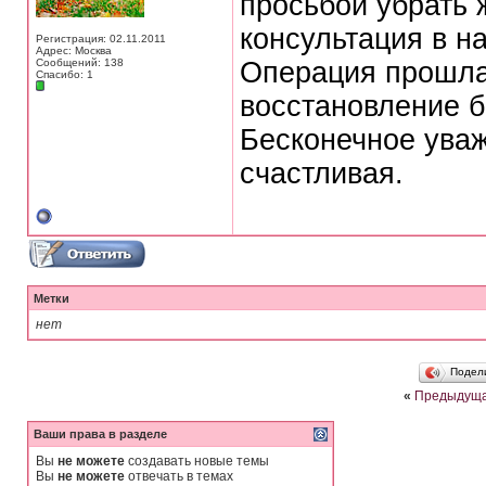
просьбой убрать ж
консультация в н
Регистрация: 02.11.2011
Адрес: Москва
Сообщений: 138
Операция прошла 
Спасибо: 1
восстановление б
Бесконечное уваж
счастливая.
Метки
нет
Подел
«
Предыдуща
Ваши права в разделе
Вы
не можете
создавать новые темы
Вы
не можете
отвечать в темах