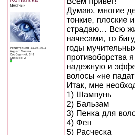
Всем привет!
Местный
Думаю, многие де
тонкие, плоские и
страдаю… Всю жиз
начесами, то биг
годы мучительных
Регистрация: 14.04.2011
Адрес: Москва
Сообщений: 348
противоборства я
Спасибо: 2
надежную и эффек
волосы «не падат
Итак, мне необхо
1) Шампунь
2) Бальзам
3) Пенка для вол
4) Фен
5) Расческа