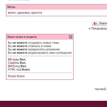
Метки
волос
,
здоровье
,
красота
Подел
«
Предыдуща
Ваши права в разделе
Вы
не можете
создавать новые темы
Вы
не можете
отвечать в темах
Вы
не можете
прикреплять вложения
Вы
не можете
редактировать свои сообщения
BB коды
Вкл.
Смайлы
Вкл.
[IMG]
код
Вкл.
HTML код
Выкл.
Forum Rules
Часовой 