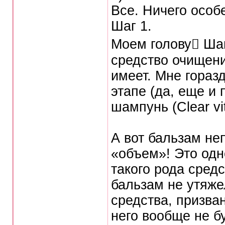
Все. Ничего особ
Шаг 1.
Моем голову Ша
средство очищени
имеет. Мне гораз
этапе (да, еще и
шампунь (Clear vi
А вот бальзам не
«объем»! Это одн
такого рода сред
бальзам не утяже
средства, призва
него вообще не б