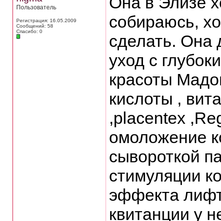
Она в Элизе х
Пользователь
собираюсь, х
Регистрация: 16.05.2009
Сообщений: 58
Спасибо: 0
сделать. Она 
уход с глубок
красоты Мадо
кислоты , вит
,placentex ,Re
омоложение к
сывороткой па
стимуляции к
эффекта лифти
квитанции у н