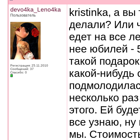
devo4ka_Leno4ka
kristinka, а 
Пользователь
делали? Или ч
едет на все ле
нее юбилей - 
такой подарок
Регистрация: 25.11.2010
Сообщений: 37
какой-нибудь
Спасибо: 0
подмолодилас
несколько раз
этого. Ей буде
все узнаю, ну
мы. Стоимост