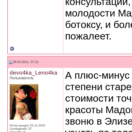
консультации,
молодости Ма
ботоксу, и бо
пожалеет.
26.04.2011, 07:21
devo4ka_Leno4ka
А плюс-минус 
Пользователь
степени стар
стоимости точ
красоты Мадо
звоню в Элизе
Регистрация: 25.11.2010
Сообщений: 37
Спасибо: 0