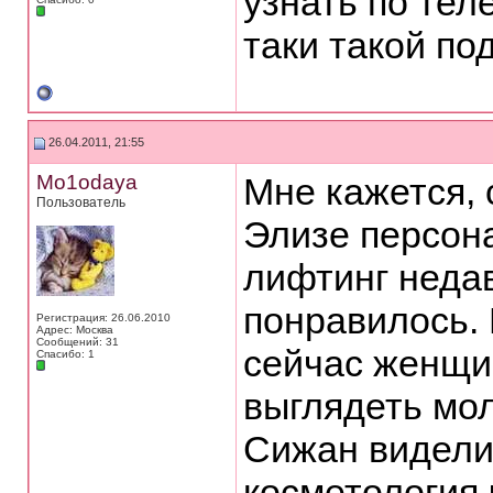
узнать по тел
таки такой по
26.04.2011, 21:55
Mo1odaya
Мне кажется, 
Пользователь
Элизе персона
лифтинг неда
понравилось. 
Регистрация: 26.06.2010
Адрес: Москва
Сообщений: 31
сейчас женщи
Спасибо: 1
выглядеть мол
Сижан видели 
косметология 