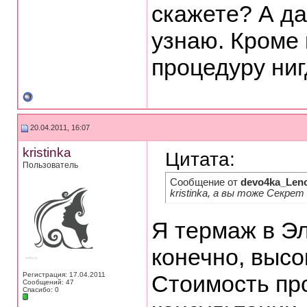
скажете? А да
узнаю. Кроме к
процедуру ниг
20.04.2011, 16:07
kristinka
Цитата:
Пользователь
Сообщение от
devo4ka_Len
kristinka, а вы тоже Секр
Я термаж в Эл
конечно, выс
Регистрация: 17.04.2011
Стоимость пр
Сообщений: 47
Спасибо: 0