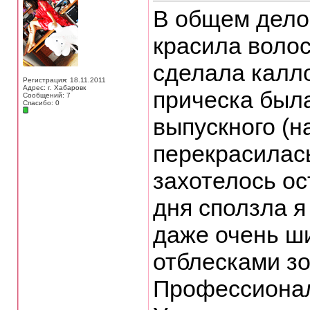
В общем дело 
красила волос
сделала калл
Регистрация: 18.11.2011
Адрес: г. Хабаровк
прическа был
Сообщений: 7
Спасибо: 0
выпускного (н
перекрасилась
захотелось ос
дня сползла я
даже очень ш
отблесками зо
Профессионал