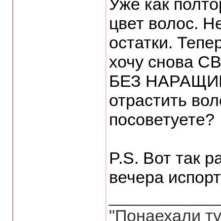
Уже как полто
цвет волос. Н
остатки. Тепе
хочу снова С
БЕЗ НАРАЩИВ
отрастить вол
посоветуете?
P.S. Вот так 
вечера испорт
___________
"Понаехали ту