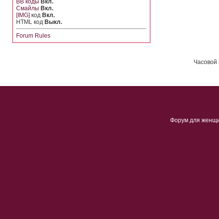
BB коды
Вкл.
Смайлы
Вкл.
[IMG]
код
Вкл.
HTML код
Выкл.
Forum Rules
Часовой 
Форум для женщ