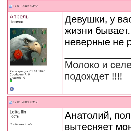
17.01.2009, 03:53
Апрель
Девушки, у ва
Новичок
жизни бывает,
неверные не р
___________
Молоко и селе
Регистрация: 01.01.1970
подождет !!!!
Сообщений: 6
Спасибо: 0
17.01.2009, 03:58
Lolita Ilin
Анатолий, пол
Гость
вытесняет мо
Сообщений: n/a