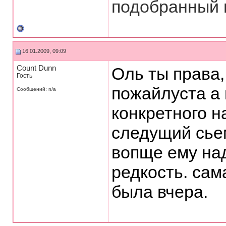
подобранный м
16.01.2009, 09:09
Count Dunn
Оль ты права,
Гость
пожайлуста а 
Сообщений: n/a
конкретного н
следущий сьем
вопще ему над
редкость. сам
была вчера.