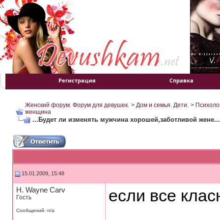
Регистрация
Справка
Женский форум. Форум для девушек.
>
Дом и семья. Дети.
>
Психоло
женщина
...Будет ли изменять мужчина хорошей,заботливой жене...
15.01.2009, 15:48
H. Wayne Carv
если все класн
Гость
Сообщений: n/a