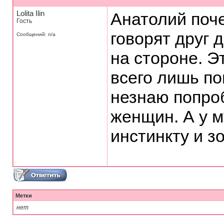
Lolita Ilin
Анатолий поч
Гость
говорят друг д
Сообщений: n/a
на стороне. Э
всего лишь по
незнаю попроб
женщин. А у 
инстинкту и з
Метки
нет