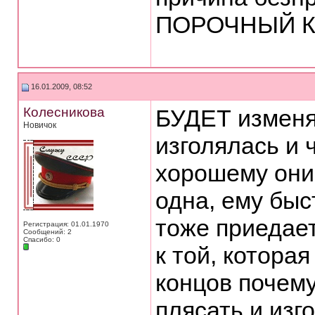
ПОРОЧНЫЙ КР
16.01.2009, 08:52
Колесникова
БУДЕТ изменят
Новичок
изголялась и 
хорошему они
одна, ему быс
тоже приедает
Регистрация: 01.01.1970
Сообщений: 2
Спасибо: 0
к той, которая
концов почем
плясать и изг