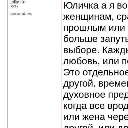
Lolita Ilin
Юличка а я в
Гость
женщинам, ср
Сообщений: n/a
прошлым или 
больше запуты
выборе. Кажды
любовь, или п
Это отдельное
другой. време
духовное пре
когда все вро
или жена чере
другой ,или др