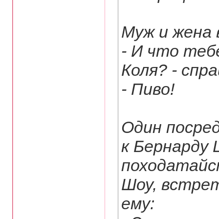
Муж и жена
- И что теб
Коля? - спр
- Пиво!
Один посре
к Бернарду
походатайс
Шоу, встре
ему: