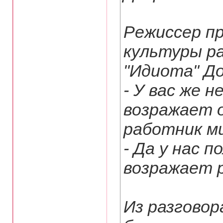
Режиссер п
культуры р
"Идиота" Д
- У вас же н
возражает
работник м
- Да у нас 
возражает 
Из разговор