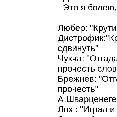
- Это я болею
Любер: "Крути
Дистрофик:"Кр
сдвинуть"
Чукча: "Отгад
прочесть слов
Бpежнев: "Отг
пpочесть"
А.Шваpценегеp
Лох : "Игpал 