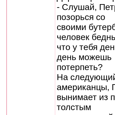
- Слyшай, Пет
позоpься со
своими бyтеp
человек бедн
что y тебя ден
день можешь
потеpпеть?
Hа следyющий
амеpиканцы, 
вынимает из п
толстым