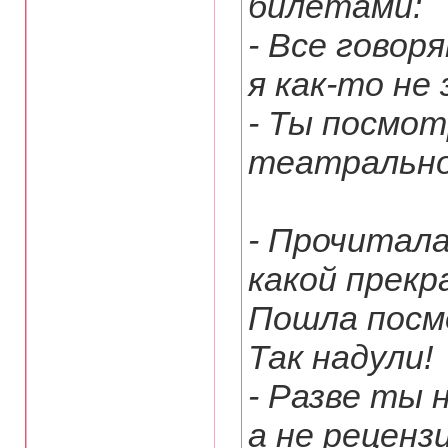
билетами:
- Все говор
я как-то не
- Ты посмот
театрально
- Прочитала
какой прекр
Пошла посмо
Так надули!
- Разве ты 
а не реценз