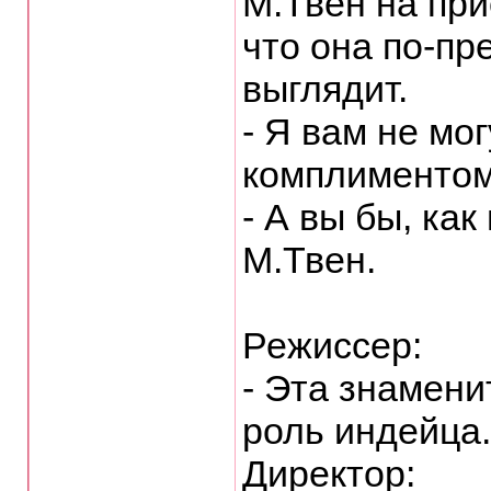
М.Твен на при
что она по-пр
выглядит.
- Я вам не мо
комплиментом,
- А вы бы, как
М.Твен.
Режиссер:
- Эта знамени
роль индейца.
Директор: