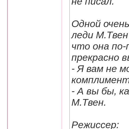
не писал.
Одной очен
леди М.Твен
что она по-
прекрасно 
- Я вам не 
комплименто
- А вы бы, к
М.Твен.
Режиссер: