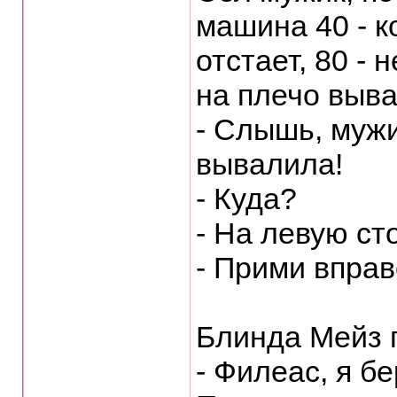
машина 40 - к
отстает, 80 - н
на плечо выв
- Слышь, мужи
вывалила!
- Куда?
- Hа левую ст
- Прими вправ
Блинда Мейз п
- Филеас, я б