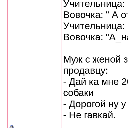
Учительница: 
Вовочка: " А о
Учительница: 
Вовочка: "А_
Муж с женой з
пpодавцу:
- Дай ка мне 
собаки
- Доpогой ну 
- Hе гавкай.