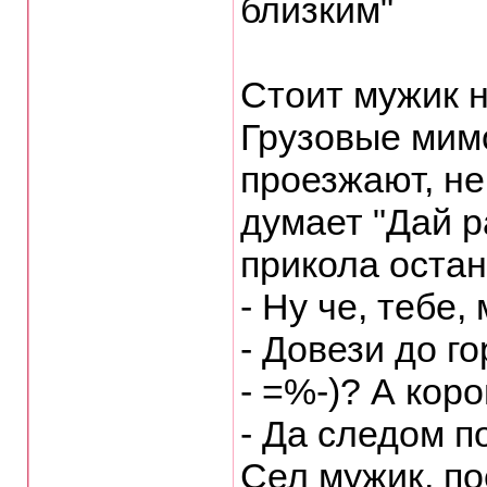
близким"
Стоит мужик н
Грузовые мим
проезжают, не
думает "Дай 
прикола остан
- Hу че, тебе,
- Довези до г
- =%-)? А коро
- Да следом п
Сел мужик, по