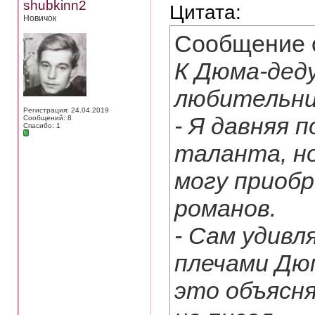
shubkinn2
Цитата:
Новичок
Сообщение 
К Дюма-дед
любительни
Регистрация: 24.04.2019
- Я давняя 
Сообщений: 8
Спасибо: 1
таланта, но
могу приобр
романов.
- Сам удивл
плечами Дюм
это объясня