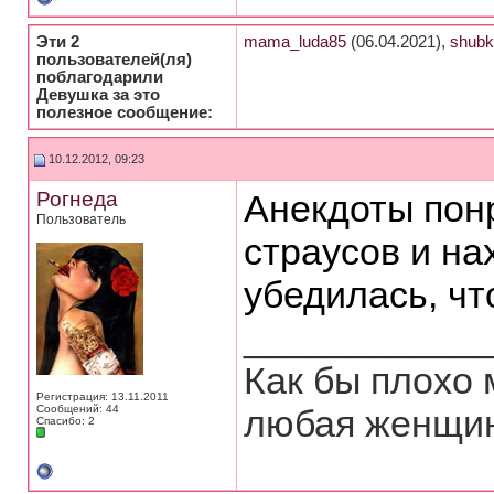
Эти 2
mama_luda85
(06.04.2021),
shubk
пользователей(ля)
поблагодарили
Девушка за это
полезное сообщение:
10.12.2012, 09:23
Рогнеда
Анекдоты пон
Пользователь
страусов и на
убедилась, чт
___________
Как бы плохо
Регистрация: 13.11.2011
Сообщений: 44
любая женщин
Спасибо: 2