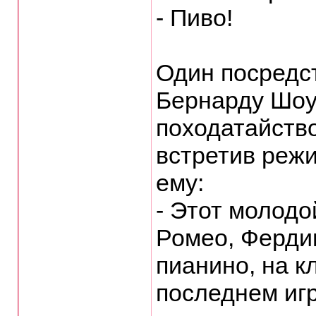
- Пиво!
Один посредс
Бернарду Шоу,
походатайств
встретив реж
ему:
- Этот молодо
Ромео, Ферди
пианино, на к
последнем игр