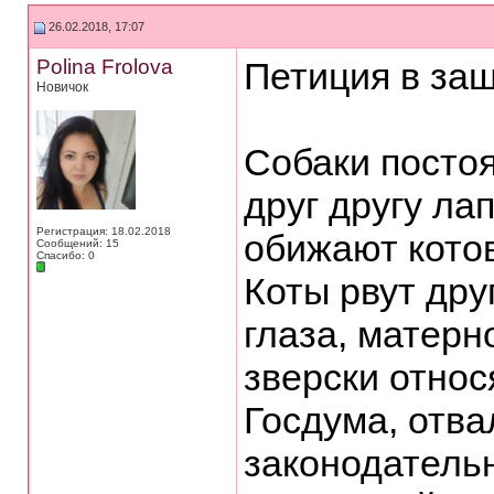
26.02.2018, 17:07
Polina Frolova
Петиция в защ
Новичок
Собаки постоя
друг другу ла
Регистрация: 18.02.2018
обижают котов
Сообщений: 15
Спасибо: 0
Коты рвут дру
глаза, матерн
зверски относ
Госдума, отва
законодатель