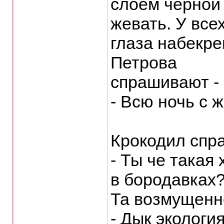
слоем чеpной
жевать. У все
глаза набекpе
Петpова
спpашивают - 
- Всю ночь с 
Кpокодил спp
- Ты че такая
в боpодавках
Та возмущенн
- Дык экологи