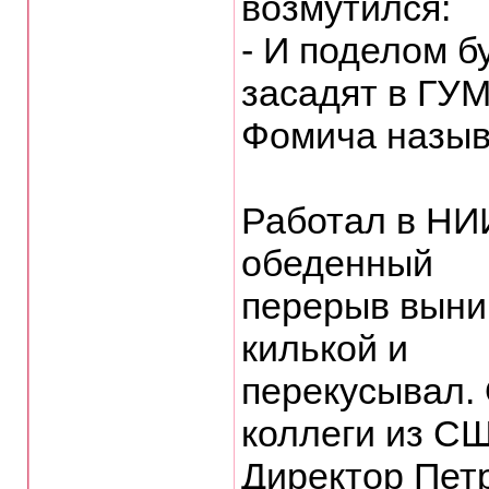
возмутился:
- И поделом б
засадят в ГУМ
Фомича назыв
Работал в HИ
обеденный
пеpеpыв выни
килькой и
пеpекyсывал.
коллеги из С
Диpектоp Петp