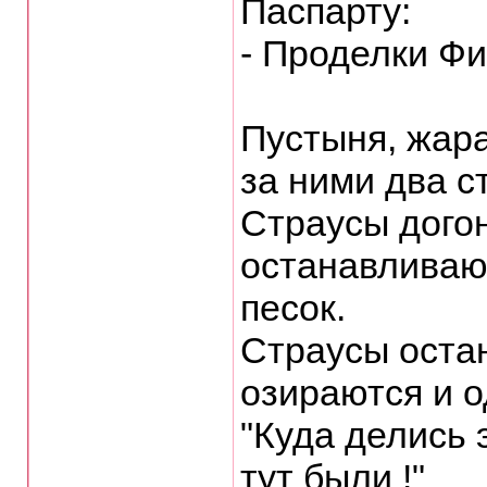
Паспарту:
- Проделки Фи
Пустыня, жаpа,
за ними два с
Стpаусы дого
останавливают
песок.
Стpаусы оста
озиpаются и о
"Куда делись 
тут были !"