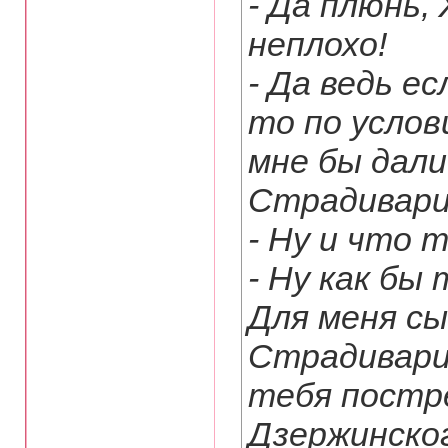
- Да плюнь,
неплохо!
- Да ведь е
то по услов
мне бы дали
Страдивари
- Ну и что 
- Ну как бы
Для меня сы
Страдивари 
тебя постр
Дзержинско