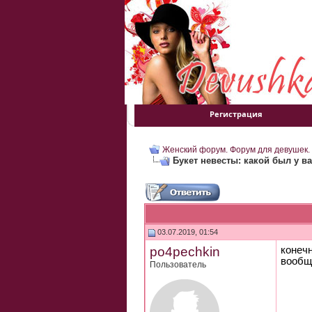
Регистрация
Женский форум. Форум для девушек.
Букет невесты: какой был у вас
03.07.2019, 01:54
po4pechkin
конеч
вообщ
Пользователь