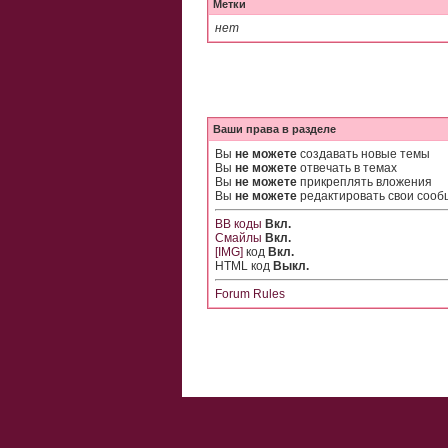
Метки
нет
Ваши права в разделе
Вы
не можете
создавать новые темы
Вы
не можете
отвечать в темах
Вы
не можете
прикреплять вложения
Вы
не можете
редактировать свои соо
BB коды
Вкл.
Смайлы
Вкл.
[IMG]
код
Вкл.
HTML код
Выкл.
Forum Rules