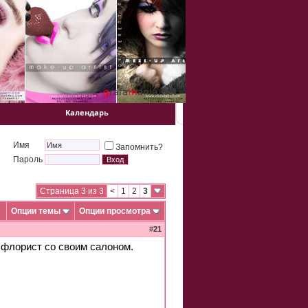
Календарь
Имя
Запомнить?
Пароль
Страница 3 из 3
<
1
2
3
Опции темы
Опции просмотра
#
21
 флорист со своим салоном.