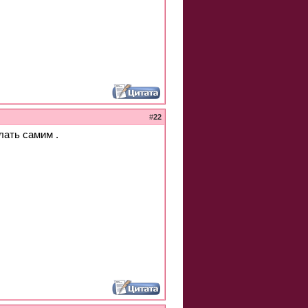
#
22
лать самим .