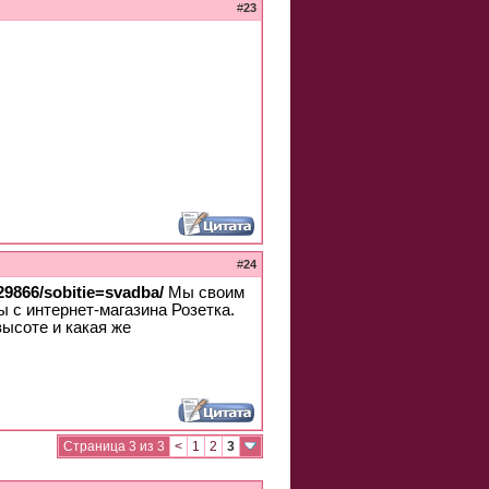
#
23
#
24
29866/sobitie=svadba/
Мы своим
ы с интернет-магазина Розетка.
высоте и какая же
Страница 3 из 3
<
1
2
3