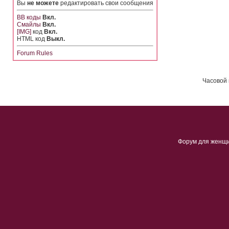
Вы
не можете
редактировать свои сообщения
BB коды
Вкл.
Смайлы
Вкл.
[IMG]
код
Вкл.
HTML код
Выкл.
Forum Rules
Часовой 
Форум для женщ